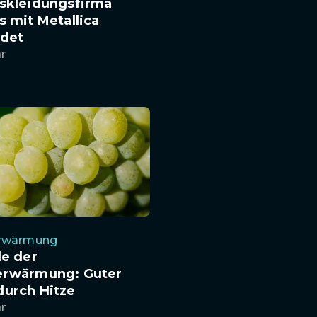
tskleidungsfirma
s mit Metallica
ndet
hr
rwärmung
le der
erwärmung: Guter
durch Hitze
hr