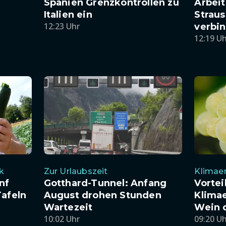
Spanien Grenzkontrollen zu
Arbei
Italien ein
Straus
12:23 Uhr
verbi
12:19 U
k
Zur Urlaubszeit
Klimae
nf
Gotthard-Tunnel: Anfang
Vortei
Tafeln
August drohen Stunden
Klima
Wartezeit
Wein 
10:02 Uhr
09:20 U