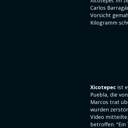
Xicotepec im z
Carlos Barragá
Vorsicht gemah
Kilogramm sch
Xicotepec
ist 
Puebla, die vo
Marcos trat ü
wurden zerstö
Video mitteilte
betroffen. "Ein