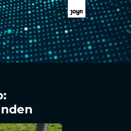
:
unden