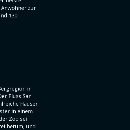
ermeister
e Anwohner zur
und 130
Bergregion in
Der Fluss San
lreiche Häuser
ster in einem
der Zoo sei
rei herum, und