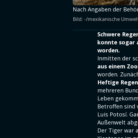
Nach Angaben der Behör
Bild: -/mexikanische Umwe
Schwere Regenf
konnte sogar 
worden.
Inmitten der 
aus einem Zo
worden. Zunäch
Heftige Regen
mehreren Bund
Leben gekommen
Betroffen sind
Luis Potosí. Ga
Außenwelt abge
Der Tiger war 