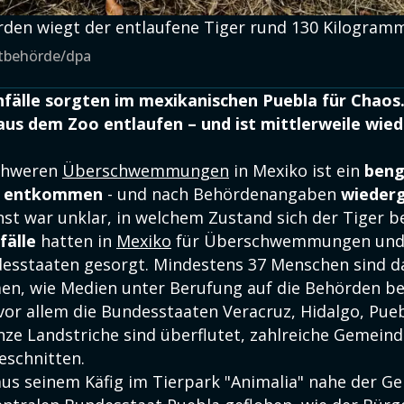
den wiegt der entlaufene Tiger rund 130 Kilogramm
ltbehörde/dpa
älle sorgten im mexikanischen Puebla für Chaos.
aus dem Zoo entlaufen – und ist mittlerweile wie
schweren
Überschwemmungen
in Mexiko ist ein
beng
o entkommen
- und nach Behördenangaben
wieder
st war unklar, in welchem Zustand sich der Tiger b
fälle
hatten in
Mexiko
für Überschwemmungen und 
esstaaten gesorgt. Mindestens 37 Menschen sind d
, wie Medien unter Berufung auf die Behörden be
 vor allem die Bundesstaaten Veracruz, Hidalgo, Pue
nze Landstriche sind überflutet, zahlreiche Gemeind
schnitten.
aus seinem Käfig im Tierpark "Animalia" nahe der G