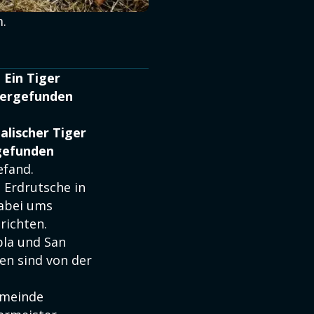
.
 Ein Tiger
dergefunden
alischer Tiger
gefunden
efand.
Erdrutsche in
abei ums
richten.
bla und San
en sind von der
emeinde