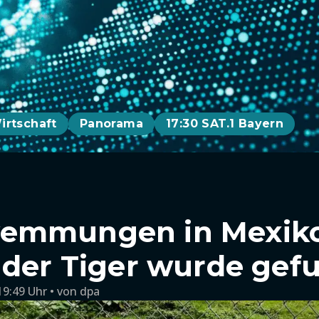
irtschaft
Panorama
17:30 SAT.1 Bayern
emmungen in Mexiko
nder Tiger wurde gef
19:49 Uhr
von
dpa