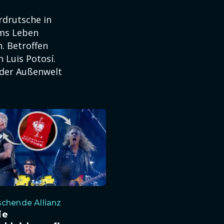
rdrutsche in
ums Leben
. Betroffen
 Luis Potosí.
 der Außenwelt
chende Allianz
ie