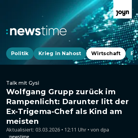
Politik
Krieg in Nahost
Wirtschaft
Pa
Talk mit Gysi
Wolfgang Grupp zurück im
Rampenlicht: Darunter litt der
Ex-Trigema-Chef als Kind am
meisten
Aktualisiert:
03.03.2026 • 12:11 Uhr
von
dpa
:newstime