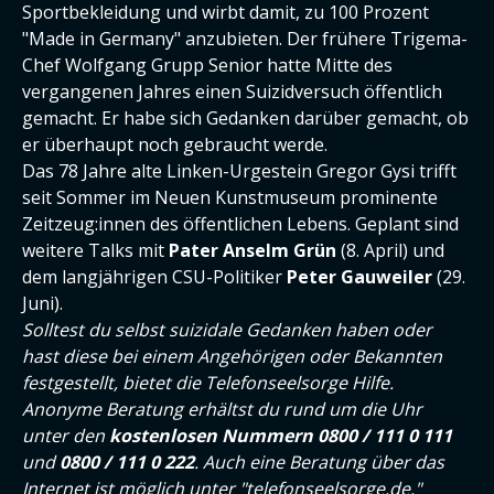
Sportbekleidung und wirbt damit, zu 100 Prozent
"Made in Germany" anzubieten. Der frühere Trigema-
Chef Wolfgang Grupp Senior hatte Mitte des
vergangenen Jahres einen Suizidversuch öffentlich
gemacht. Er habe sich Gedanken darüber gemacht, ob
er überhaupt noch gebraucht werde.
Das 78 Jahre alte Linken-Urgestein Gregor Gysi trifft
seit Sommer im Neuen Kunstmuseum prominente
Zeitzeug:innen des öffentlichen Lebens. Geplant sind
weitere Talks mit
Pater Anselm Grün
(8. April) und
dem langjährigen CSU-Politiker
Peter Gauweiler
(29.
Juni).
Solltest du selbst suizidale Gedanken haben oder
hast diese bei einem Angehörigen oder Bekannten
festgestellt, bietet die Telefonseelsorge Hilfe.
Anonyme Beratung erhältst du rund um die Uhr
unter den
kostenlosen Nummern 0800 / 111 0 111
und
0800 / 111 0 222
. Auch eine Beratung über das
Internet ist möglich unter "
telefonseelsorge.de
."