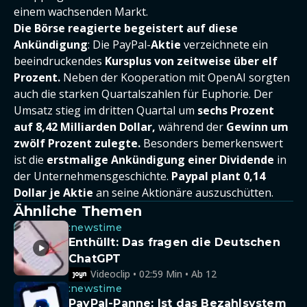
einem wachsenden Markt.
Die Börse reagierte begeistert auf diese
Ankündigung
: Die PayPal-
Aktie
verzeichnete ein
beeindruckendes
Kursplus von zeitweise über elf
Prozent.
Neben der Kooperation mit OpenAI sorgten
auch die starken Quartalszahlen für Euphorie. Der
Umsatz stieg im dritten Quartal um
sechs Prozent
auf 8,42 Milliarden Dollar,
während der
Gewinn um
zwölf Prozent zulegte.
Besonders bemerkenswert
ist die
erstmalige Ankündigung einer Dividende
in
der Unternehmensgeschichte.
Paypal plant 0,14
Dollar je Aktie
an seine Aktionäre auszuschütten.
Ähnliche Themen
:newstime
Enthüllt: Das fragen die Deutschen
ChatGPT
Videoclip • 02:59 Min • Ab 12
:newstime
PayPal-Panne: Ist das Bezahlsystem