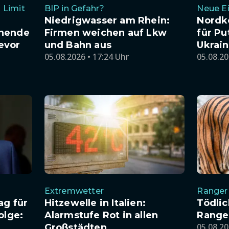
 Limit
BIP in Gefahr?
Neue Ei
Niedrigwasser am Rhein:
Nordk
enende
Firmen weichen auf Lkw
für Pu
evor
und Bahn aus
Ukrai
05.08.2026 • 17:24 Uhr
05.08.20
Extremwetter
Ranger
ag für
Hitzewelle in Italien:
Tödlic
olge:
Alarmstufe Rot in allen
Ranger
05.08.20
Großstädten