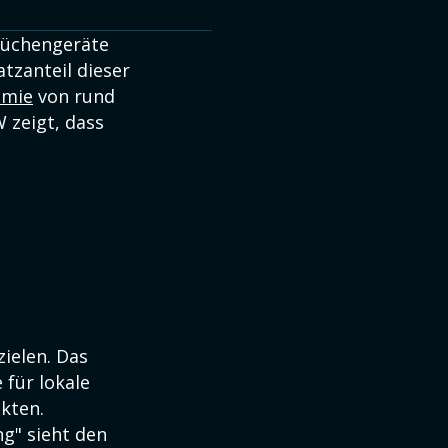
Küchengeräte
tzanteil dieser
emie
von rund
 zeigt, dass
zielen. Das
 für lokale
kten.
g" sieht den