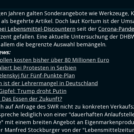
gen Jahren galten Sonderangebote wie Werkzeuge, 
als begehrte Artikel. Doch laut Kortum ist der Umsa
ei Lebensmittel-Discountern
seit der
Corona-Pand
ozent gefallen. Eine aktuelle Untersuchung der DHBW
 allem die begrenzte Auswahl bemängeln.
ews:
llen kosten bisher über 80 Millionen Euro
liert bei Protesten in Serbien
lenskyj für Fünf-Punkte-Plan
h ist der Lehrermangel in Deutschland
Gipfel: Trump droht Putin
 Das Essen der Zukunft?
ch auf Anfrage des SWR nicht zu konkreten Verkaufs
reche lediglich von einer "dauerhaften Anlaufstelle
e" mit einem breiten Angebot an Eigenmarkenprodu
 Manfred Stockburger von der "Lebensmittelzeitun