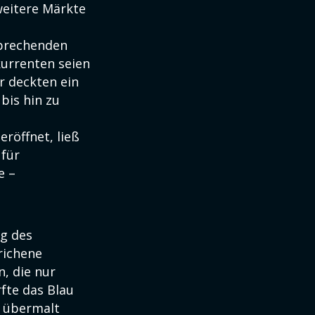
weitere Märkte
sprechenden
urrenten seien
r deckten ein
bis hin zu
eröffnet, ließ
 für
e –
ng des
richene
, die nur
fte das Blau
h übermalt