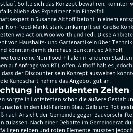
estlauf. Sollte sich das Konzept bewähren, könnten 
falls bliebe das Experiment ein Einzelfall.
haftsexpertin Susanne Althoff betont in einem ent
der Non-Food-Markt stark umkämpft sei. Große Konk
etten wie Action,Woolworth undTedi. Diese Anbiete
ent von Haushalts- und Gartenartikeln über Technik 
und könnten damit durchaus punkten, so Althoff.
 weitere reine Non-Food-Filialen in anderen Städten 
n auf Anfrage von RTL offen. Althoff hält es jedoch
, dass der Discounter sein Konzept ausweiten könnt
 die Kundschaft nehme das Angebot gut an.
chtung in turbulenten Zeiten
en sorgte in Lottstetten schon die äußere Gestaltu
zunächst in den Lidl-Farben Blau, Gelb und Rot gest
eß nach Ansicht der Gemeinde gegen Bauvorschriften
n zulassen. Nach einer Debatte im Gemeinderat dur
uffälligen gelben und roten Elemente mussten jedoc