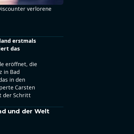
Discounter verlorene
hland erstmals
iert das
e eröffnet, die
z in Bad
das in den
perte Carsten
 der Schritt
nd und der Welt