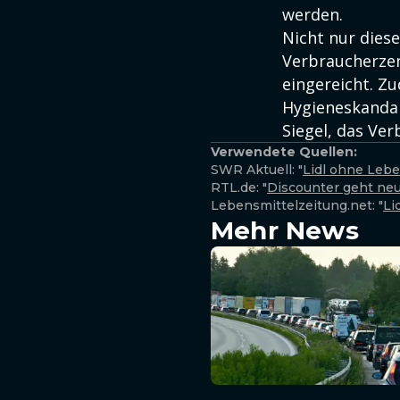
werden.
Nicht nur dies
Verbraucherze
eingereicht. Z
Hygieneskandal
Siegel, das Ver
Verwendete Quellen:
SWR Aktuell: "
Lidl ohne Lebe
RTL.de: "
Discounter geht neu
Lebensmittelzeitung.net: "
Li
Mehr News