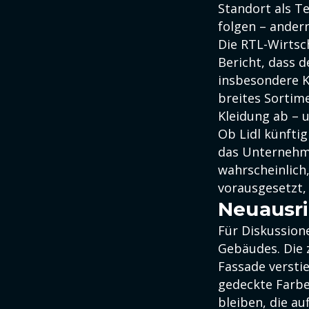
Standort als T
folgen – andern
Die RTL-Wirtsc
Bericht, dass 
insbesondere K
breites Sortim
Kleidung ab – 
Ob Lidl künftig
das Unternehme
wahrscheinlich
vorausgesetzt,
Neuausri
Für Diskussion
Gebäudes. Die 
Fassade versti
gedeckte Farbe
bleiben, die a