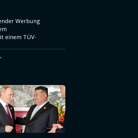
render Werbung
nem
it einem TÜV-
"