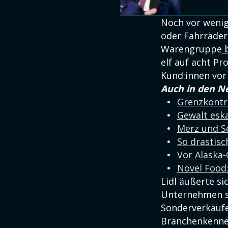
Noch vor weni
oder Fahrräder 
Warengruppe
b
elf auf acht Pr
Kund:innen vor
Auch in den N
Grenzkontro
Gewalt eska
Merz und Se
So drastisc
Vor Alaska-
Novel Food:
Lidl äußerte si
Unternehmen sp
Sonderverkäuf
Branchenkenner