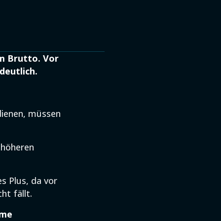
m Brutto. Vor
deutlich.
dienen, müssen
 höheren
s Plus, da vor
t fällt.
hme