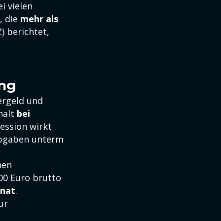
i vielen
, die
mehr als
) berichtet,
ing
ergeld und
halt
bei
ression wirkt
labgaben unterm
hen
500 Euro brutto
onat
.
ur