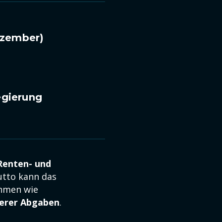
Dezember)
egierung
 Renten- und
utto kann das
hmen wie
öherer Abgaben
.