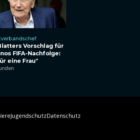
tverbandschef
latters Vorschlag für
inos FIFA-Nachfolge:
für eine Frau"
tunden
iere
Jugendschutz
Datenschutz