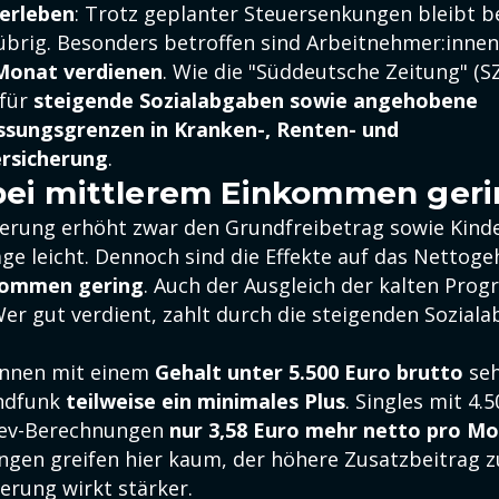
erleben
: Trotz geplanter Steuersenkungen bleibt be
übrig. Besonders betroffen sind Arbeitnehmer:innen
 Monat verdienen
. Wie die "Süddeutsche Zeitung" (SZ
afür
steigende Sozialabgaben sowie angehobene
sungsgrenzen in Kranken-, Renten- und
ersicherung
.
bei mittlerem Einkommen ger
erung erhöht zwar den Grundfreibetrag sowie Kind
ge leicht. Dennoch sind die Effekte auf das Nettoge
kommen gering
. Auch der Ausgleich der kalten Prog
Wer gut verdient, zahlt durch die steigenden Sozia
innen mit einem
Gehalt unter 5.500 Euro brutto
se
andfunk
teilweise ein minimales Plus
. Singles mit 4.
tev-Berechnungen
nur 3,58 Euro mehr netto pro M
ngen greifen hier kaum, der höhere Zusatzbeitrag z
erung wirkt stärker.