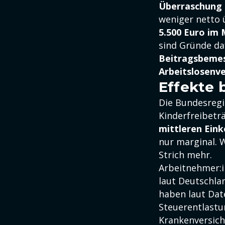
Überraschung 
weniger netto 
5.500 Euro im
sind Gründe d
Beitragsbemes
Arbeitslosenv
Effekte 
Die Bundesregi
Kinderfreibeträ
mittleren Ein
nur marginal. 
Strich mehr.
Arbeitnehmer:
laut Deutschl
haben laut Da
Steuerentlastu
Krankenversich