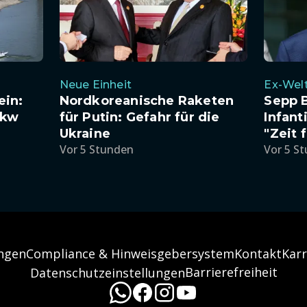
Neue Einheit
Ex-Wel
ein:
Nordkoreanische Raketen
Sepp B
Lkw
für Putin: Gefahr für die
Infant
Ukraine
"Zeit 
Vor 5 Stunden
Vor 5 S
ngen
Compliance & Hinweisgebersystem
Kontakt
Karr
Barrierefreiheit
Datenschutzeinstellungen