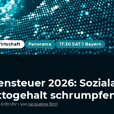
irtschaft
Panorama
17:30 SAT.1 Bayern
nsteuer 2026: Sozia
ttogehalt schrumpfe
16:09 Uhr
von
Jacqueline Bittl