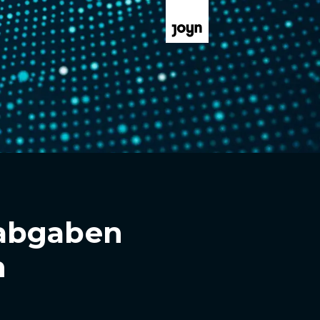
labgaben
n