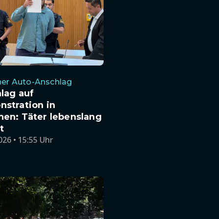
her Auto-Anschlag
lag auf
stration in
en: Täter lebenslang
t
026 • 15:55 Uhr