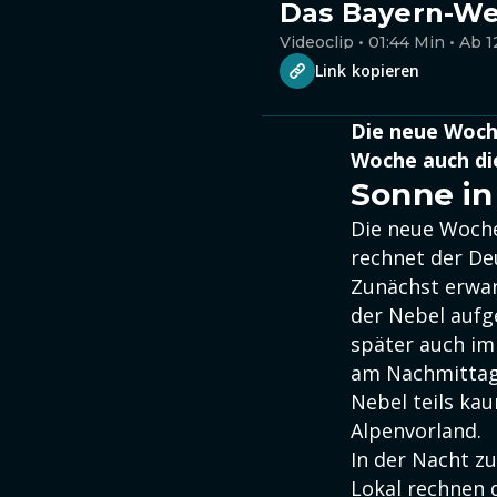
Das Bayern-Wet
Videoclip • 01:44 Min • Ab 1
Link kopieren
Die neue Woche
Woche auch di
Sonne in
Die neue Woche
rechnet der De
Zunächst erwar
der Nebel aufg
später auch im 
am Nachmittag 
Nebel teils ka
Alpenvorland.
In der Nacht z
Lokal rechnen 