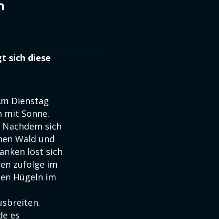
h
t sich diese
Am Dienstag
 mit Sonne.
. Nachdem sich
chen Wald und
anken löst sich
en zufolge im
den Hügeln im
usbreiten.
de es