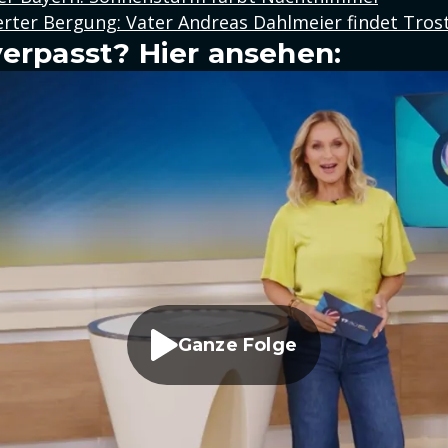
erter Bergung: Vater Andreas Dahlmeier findet Tros
verpasst? Hier ansehen:
Ganze Folge