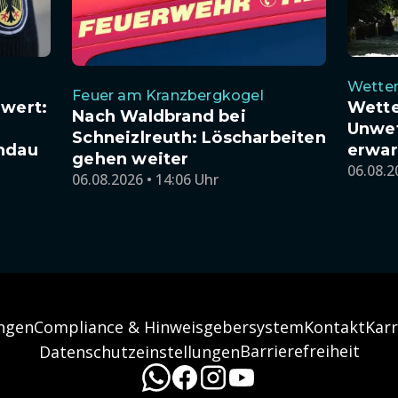
Wetter
Feuer am Kranzbergkogel
nwert:
Wette
Nach Waldbrand bei
Unwet
Schneizlreuth: Löscharbeiten
indau
erwar
gehen weiter
06.08.2
06.08.2026 • 14:06 Uhr
ngen
Compliance & Hinweisgebersystem
Kontakt
Karr
Barrierefreiheit
Datenschutzeinstellungen