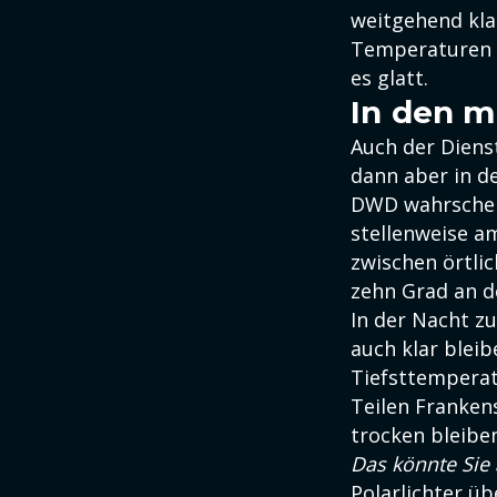
weitgehend kla
Temperaturen l
es glatt.
In den m
Auch der Diens
dann aber in d
DWD wahrschei
stellenweise a
zwischen örtli
zehn Grad an d
In der Nacht z
auch klar blei
Tiefsttemperat
Teilen Franken
trocken bleiben
Das könnte Sie 
Polarlichter ü