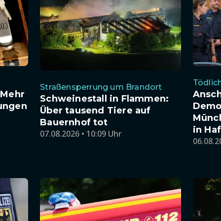
Tödlic
Straßensperrung um Brandort
 Mehr
Ansch
Schweinestall in Flammen:
ungen
Demon
Über tausend Tiere auf
Münch
Bauernhof tot
in Haf
07.08.2026 • 10:09 Uhr
06.08.2