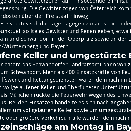
t gefärbte Gewitterzellen auf – insbesondere im Ra
egensburg. Die Gewitter zogen von Österreich ko
dosten über den Freistaat hinweg.
Freistaates sah die Lage dagegen zunächst noch deu
punktuell sollte es Gewitter und Regen geben, etwa 
am und Schwandorf in der Oberpfalz sowie an der 
n-Württemberg und Bayern.
ufene Keller und umgestürzt
erichtete das Schwandorfer Landratsamt dann von z
 um Schwandorf. Mehr als 400 Einsatzkräfte von Fe
lfswerk und Rettungsdiensten waren demnach im Ei
vollgelaufener Keller und überfluteter Unterführu
eis München rückte die Feuerwehr wegen des Unwe
aus. Bei den Einsätzen handelte es sich nach Angabe
allem um vollgelaufene Keller sowie um umgestürzt
te oder größere Verkehrsunfälle wurden demnach n
itzeinschläge am Montag in Ba