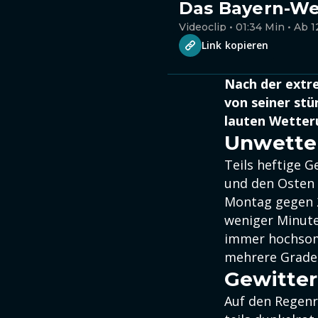
Das Bayern-Wet
Videoclip • 01:34 Min • Ab 1
Link kopieren
Nach der extr
von seiner stü
lauten Wette
Unwetter
Teils heftige 
und den Osten
Montag gegen 2
weniger Minute
immer hochsom
mehrere Grade
Gewitter
Auf den Regenr