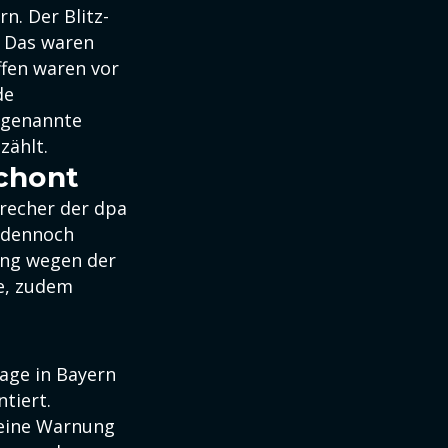
n. Der Blitz-
. Das waren
ffen waren vor
de
sogenannte
zählt.
chont
precher der dpa
e dennoch
ung wegen der
e, zudem
age in Bayern
tiert.
 eine Warnung