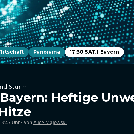
irtschaft
Panorama
17:30 SAT.1 Bayern
und Sturm
 Bayern: Heftige Unw
Hitze
13:47 Uhr
von
Alice Majewski