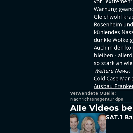
vor "extremen"
Warnung geänd
Gleichwohl kra
Rosenheim und 
kühlendes Nass
dunkle Wolke 
Auch in den ko
bleiben - alle
so stark an wie
Weitere News:
Cold Case Maria
Ausbau Franken
Verwendete Quelle:
Nachrichtenagentur dpa
Alle Videos be
SAT.1 Ba