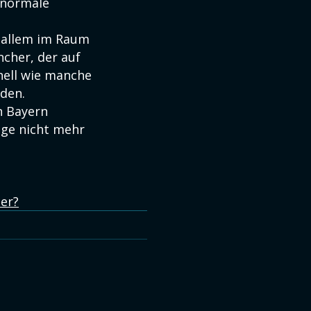
 normale
r allem im Raum
cher, der auf
nell wie manche
den.
n Bayern
lge nicht mehr
er?