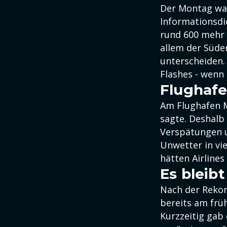
Der Montag war 
Informationsdie
rund 600 mehr 
allem der Süde
unterscheiden.
Flashes - wenn d
Flughafe
Am Flughafen M
sagte. Deshalb
Verspätungen u
Unwetter in v
hätten Airlines
Es bleib
Nach der Rekor
bereits am frü
Kurzzeitig gab