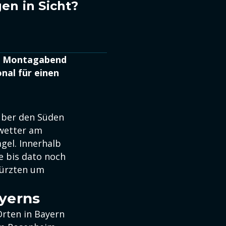
en in Sicht?
am Montagabend
nal für einen
 über den Süden
wetter am
gel. Innerhalb
e bis dato noch
ürzten um
yerns
Orten in Bayern