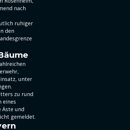
um Rosenheim,
mmend nach
tlich ruhiger
in den
Landesgrenze
e Bäume
ahlreichen
uerwehr,
nsatz, unter
ngen.
tters zu rund
n eines
e Äste und
icht gemeldet.
yern