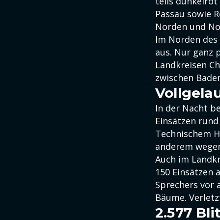
teils dunkelro
Passau sowie R
Norden und Nor
Im Norden des 
aus. Nur ganz 
Landkreisen Ch
zwischen Bade
Vollgela
In der Nacht b
Einsätzen rund
Technischem Hi
anderem wegen 
Auch im Landkr
150 Einsätzen 
Sprechers vor 
Bäume. Verletz
2.577 Bl