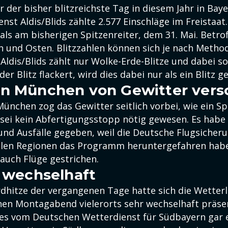
der bisher blitzreichste Tag in diesem Jahr in Bayer
nst Aldis/Blids zählte 2.577 Einschläge im Freistaat
als am bisherigen Spitzenreiter, dem 31. Mai. Betro
n und Osten. Blitzzahlen können sich je nach Metho
 Aldis/Blids zählt nur Wolke-Erde-Blitze und dabei 
er Blitz flackert, wird dies dabei nur als ein Blitz ge
n München von Gewitter vers
ünchen zog das Gewitter seitlich vorbei, wie ein S
 sei kein Abfertigungsstopp nötig gewesen. Es hab
nd Ausfälle gegeben, weil die Deutsche Flugsicher
ielen Regionen das Programm heruntergefahren hab
 auch Flüge gestrichen.
t wechselhaft
dhitze der vergangenen Tage hatte sich die Wetterl
hen Montagabend vielerorts sehr wechselhaft präsen
 es vom Deutschen Wetterdienst für Südbayern gar