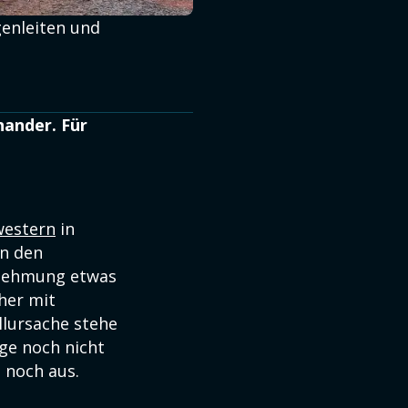
genleiten und
nander. Für
western
in
en den
rnehmung etwas
her mit
llursache stehe
ge noch nicht
 noch aus.