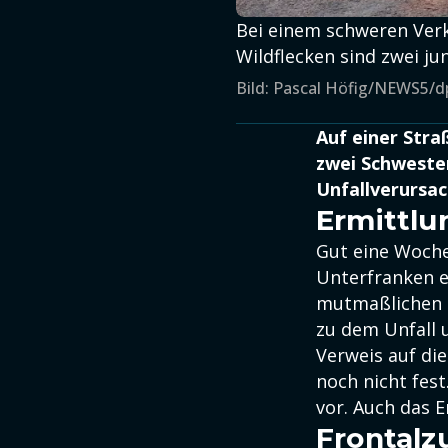
Bei einem schweren Verk
Wildflecken sind zwei ju
Bild: Pascal Höfig/NEWS5/d
Auf einer Stra
zwei Schweste
Unfallverursac
Ermittlu
Gut eine Woch
Unterfranken e
mutmaßlichen U
zu dem Unfall 
Verweis auf di
noch nicht fes
vor. Auch das 
Frontal