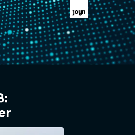
ß:
er