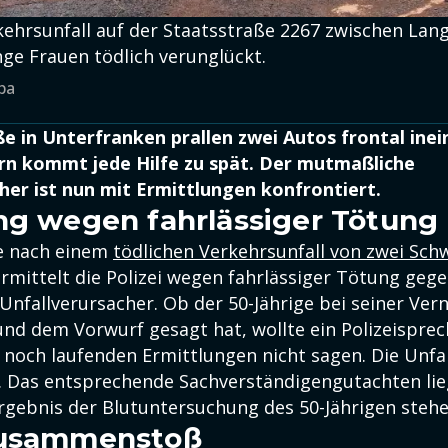
ehrsunfall auf der Staatsstraße 2267 zwischen Lan
nge Frauen tödlich verunglückt.
pa
ße in Unterfranken prallen zwei Autos frontal inei
rn kommt jede Hilfe zu spät. Der mutmaßliche
her ist nun mit Ermittlungen konfrontiert.
ng wegen fahrlässiger Tötung
e nach einem
tödlichen Verkehrsunfall von zwei Sch
rmittelt die Polizei wegen fahrlässiger Tötung geg
nfallverursacher. Ob der 50-Jährige bei seiner Ve
und dem Vorwurf gesagt hat, wollte ein Polizeisprec
e noch laufenden Ermittlungen nicht sagen. Die Unfa
t. Das entsprechende Sachverständigengutachten lie
Ergebnis der Blutuntersuchung des 50-Jährigen stehe
zusammenstoß