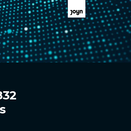
832
s