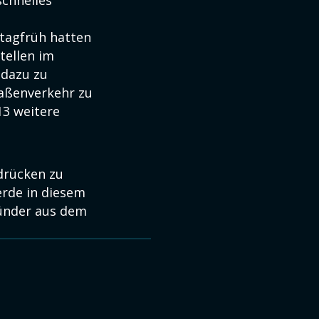
schnelles
tagfrüh hatten
tellen im
 dazu zu
raßenverkehr zu
13 weitere
drücken zu
werde in diesem
sünder aus dem