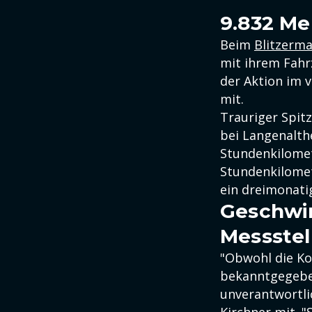
9.832 Me
Beim
Blitzerm
mit ihrem Fahr
der Aktion im v
mit.
Trauriger Spit
bei Langenalth
Stundenkilomet
Stundenkilomet
ein dreimonati
Geschwin
Messstel
"Obwohl die Ko
bekanntgegeben 
unverantwortli