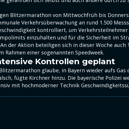
Sie gefährden sich selbst und auch andere durch zu 
gen Blitzermarathon von Mittwochfrüh bis Donners
mmunale Verkehrsüberwachung an rund 1.500 Messs
Geschwindigkeit kontrolliert, um Verkehrsteilnehmer
empolimits einzuhalten und für die Sicherheit im St
. An der Aktion beteiligen sich in dieser Woche auch 
im Rahmen einer sogenannten Speedweek.
ntensive Kontrollen geplant
litzermarathon glaube, in Bayern wieder aufs Gas 
alsch, fügte Kirchner hinzu. Die bayerische Polizei 
tensiv mit hochmoderner Technik Geschwindigkeits
.