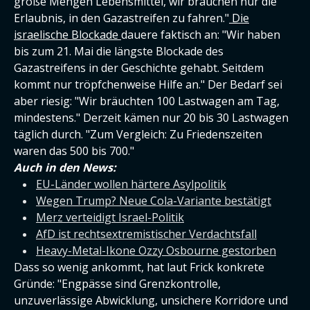
große Mengen Lebensmittel, wir brauchen nur die
Erlaubnis, in den Gazastreifen zu fahren."
Die
israelische Blockade
dauere faktisch an: "Wir haben
bis zum 21. Mai die längste Blockade des
Gazastreifens in der Geschichte gehabt. Seitdem
kommt nur tröpfchenweise Hilfe an." Der Bedarf sei
aber riesig: "Wir bräuchten 100 Lastwagen am Tag,
mindestens." Derzeit kämen nur 20 bis 30 Lastwagen
täglich durch. "Zum Vergleich: Zu Friedenszeiten
waren das 500 bis 700."
Auch in den News:
EU-Länder wollen härtere Asylpolitik
Wegen Trump? Neue Cola-Variante bestätigt
Merz verteidigt Israel-Politik
AfD ist rechtsextremistischer Verdachtsfall
Heavy-Metal-Ikone Ozzy Osbourne gestorben
Dass so wenig ankommt, hat laut Frick konkrete
Gründe: "Engpässe sind Grenzkontrolle,
unzuverlässige Abwicklung, unsichere Korridore und