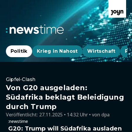
Politik
Krieg in Nahost
Wirtschaft
Pa
Gipfel-Clash
Von G20 ausgeladen:
Südafrika beklagt Beleidigung
durch Trump
Veröffentlicht:
27.11.2025 • 14:32 Uhr
von
dpa
:newstime
G20: Trump will Südafrika ausladen