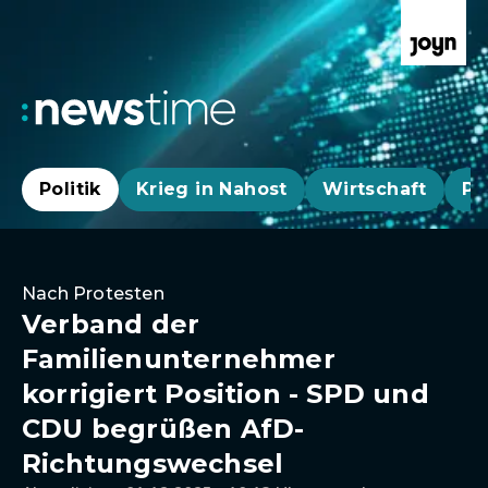
Politik
Krieg in Nahost
Wirtschaft
Pa
Nach Protesten
Verband der
Familienunternehmer
korrigiert Position - SPD und
CDU begrüßen AfD-
Richtungswechsel