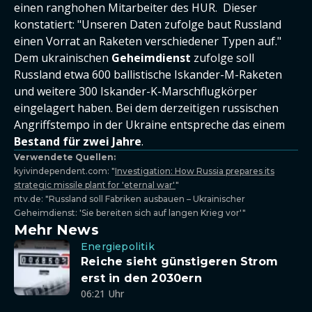
einen ranghohen Mitarbeiter des HUR. Dieser
konstatiert: "Unseren Daten zufolge baut Russland
einen Vorrat an Raketen verschiedener Typen auf."
Dem ukrainischen
Geheimdienst
zufolge soll
Russland etwa 600 ballistische Iskander-M-Raketen
und weitere 300 Iskander-K-Marschflugkörper
eingelagert haben. Bei dem derzeitigen russischen
Angriffstempo in der Ukraine entspreche das einem
Bestand für zwei Jahre
.
Verwendete Quellen:
kyivindependent.com: "
Investigation: How Russia prepares its
strategic missile plant for 'eternal war'
"
ntv.de: "Russland soll Fabriken ausbauen – Ukrainischer
Geheimdienst: 'Sie bereiten sich auf langen Krieg vor'"
Mehr News
Energiepolitik
Reiche sieht günstigeren Strom
erst in den 2030ern
06:21 Uhr