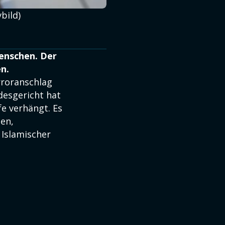
bild)
Menschen. Der
en.
rroranschlag
desgericht hat
fe verhängt. Es
en,
 Islamischer