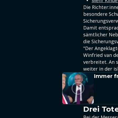
Mehr Kinder
Die Richter:inn
besondere Schw
Sicherungsver
Damit entsprac
sämtlicher Nebe
die Sicherung
"Der Angeklagte
Winfried van de
verbreitet. An 
weiter in der i
Immer fr
Drei Tote
Bei der Messer