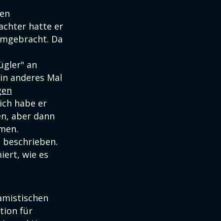
den
achter hatte er
 umgebracht. Da
ügler" an
in anderes Mal
gen
lich habe er
en, aber dann
men.
n beschrieben.
iert, wie es
lamistischen
tion für