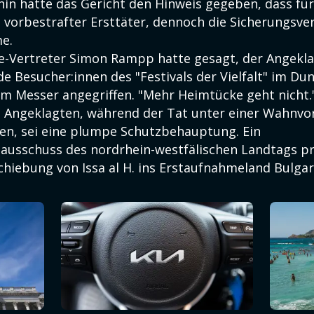
in hatte das Gericht den Hinweis gegeben, dass für I
 vorbestrafter Ersttäter, dennoch die Sicherungsve
e.
-Vertreter Simon Rampp hatte gesagt, der Angekl
nde Besucher:innen des "Festivals der Vielfalt" im D
em Messer angegriffen. "Mehr Heimtücke geht nicht.
s Angeklagten, während der Tat unter einer Wahnvo
ben, sei eine plumpe Schutzbehauptung. Ein
usschuss des nordrhein-westfälischen Landtags prü
hiebung von Issa al H. ins Erstaufnahmeland Bulgari