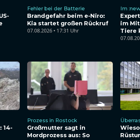
Fehler bei der Batterie
Im :new
US-
Brandgefahr beim e-Niro:
Exper
e
Kia startet großen Rückruf
im Mit
07.08.2026 • 17:31 Uhr
Tiere
07.08.20
Prozess in Rostock
Überra
 14-
Großmutter sagt in
Wieso
Mordprozess aus: So
Rüstu