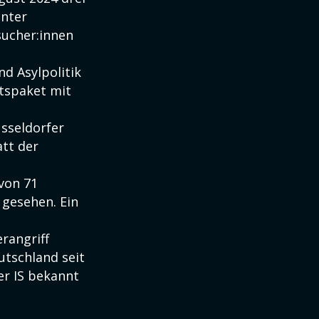
hnter
sucher:innen
d Asylpolitik
itspaket mit
üsseldorfer
tt der
von 71
 gesehen. Ein
rangriff
utschland seit
er IS bekannt