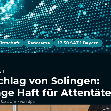
irtschaft
Panorama
17:30 SAT.1 Bayern
tat
chlag von Solingen:
ge Haft für Attentäte
10:22 Uhr
von
dpa