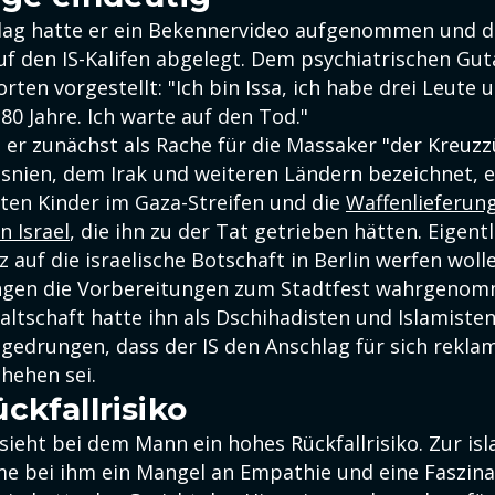
lag hatte er ein Bekennervideo aufgenommen und 
f den IS-Kalifen abgelegt. Dem psychiatrischen Gut
rten vorgestellt: "Ich bin Issa, ich habe drei Leute
 Jahre. Ich warte auf den Tod."
 er zunächst als Rache für die Massaker "der Kreuzz
snien, dem Irak und weiteren Ländern bezeichnet, e
oten Kinder im Gaza-Streifen und die
Waffenlieferun
n Israel
, die ihn zu der Tat getrieben hätten. Eigent
 auf die israelische Botschaft in Berlin werfen woll
ingen die Vorbereitungen zum Stadtfest wahrgenom
ltschaft hatte ihn als Dschihadisten und Islamiste
gedrungen, dass der IS den Anschlag für sich reklam
hehen sei.
ckfallrisiko
sieht bei dem Mann ein hohes Rückfallrisiko. Zur is
e bei ihm ein Mangel an Empathie und eine Faszina