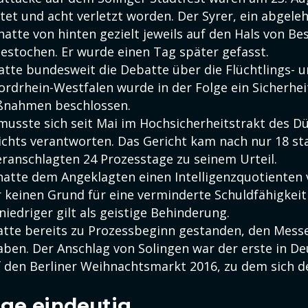
et und acht verletzt worden. Der Syrer, ein abgele
atte von hinten gezielt jeweils auf den Hals von Be
gestochen. Er wurde einen Tag später gefasst.
tte bundesweit die Debatte über die Flüchtlings- un
Nordrhein-Westfalen wurde in der Folge ein Sicherhe
nahmen beschlossen.
 musste sich seit Mai im Hochsicherheitstrakt des D
chts verantworten. Das Gericht kam nach nur 18 sta
eranschlagten 24 Prozesstage zu seinem Urteil.
 hatte dem Angeklagten einen Intelligenzquotienten 
r keinen Grund für eine verminderte Schuldfähigkeit
niedriger gilt als geistige Behinderung.
hatte bereits zu Prozessbeginn gestanden, den Messe
ben. Der Anschlag von Solingen war der erste in De
f den Berliner Weihnachtsmarkt 2016, zu dem sich d
ge eindeutig