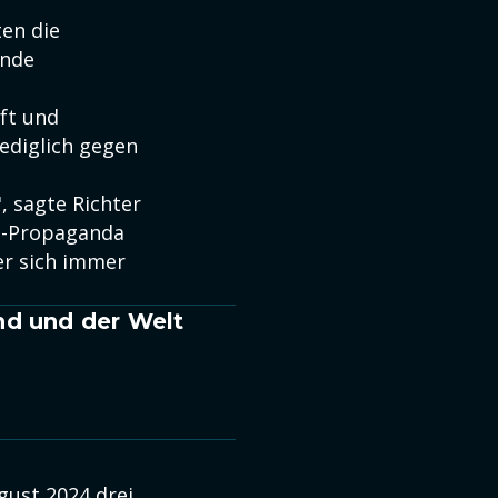
ten die
ende
ft und
lediglich gegen
", sagte Richter
IS-Propaganda
er sich immer
nd und der Welt
gust 2024 drei