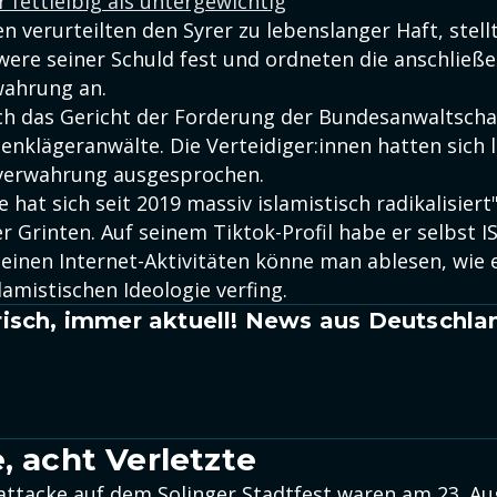
 fettleibig als untergewichtig
en verurteilten den Syrer zu lebenslanger Haft, stell
ere seiner Schuld fest und ordneten die anschließ
wahrung an.
h das Gericht der Forderung der Bundesanwaltscha
nklägeranwälte. Die Verteidiger:innen hatten sich 
sverwahrung ausgesprochen.
 hat sich seit 2019 massiv islamistisch radikalisiert
r Grinten. Auf seinem Tiktok-Profil habe er selbst 
seinen Internet-Aktivitäten könne man ablesen, wie 
slamistischen Ideologie verfing.
isch, immer aktuell! News aus Deutschla
, acht Verletzte
attacke auf dem Solinger Stadtfest waren am 23. Au