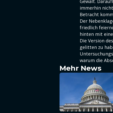
Gewalt. Daraufh
immerhin nicht
Betracht komm
Der Nebenklage
friedlich feier
hinten mit ein
Die Version de
gelitten zu ha
Untersuchungsa
warum die Absc
Mehr News