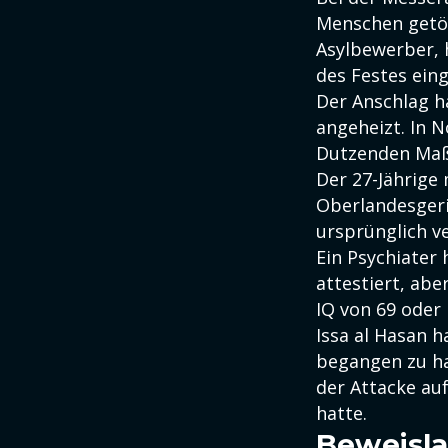
Menschen getöt
Asylbewerber, h
des Festes ein
Der Anschlag ha
angeheizt. In 
Dutzenden Maß
Der 27-Jährige
Oberlandesgeri
ursprünglich v
Ein Psychiater
attestiert, abe
IQ von 69 oder 
Issa al Hasan 
begangen zu ha
der Attacke au
hatte.
Beweisla