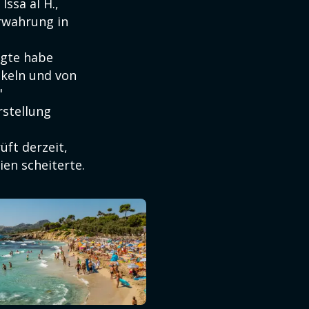
ssa al H.,
rwahrung in
agte habe
unkeln und von
"
rstellung
ft derzeit,
en scheiterte.