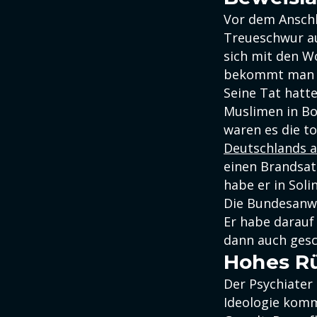
Vor dem Ansch
Treueschwur au
sich mit den Wo
bekommt man 80
Seine Tat hatte
Muslimen in Bo
waren es die t
Deutschlands a
einen Brandsatz
habe er in Sol
Die Bundesanwa
Er habe darauf 
dann auch gesc
Hohes Rü
Der Psychiater 
Ideologie komm