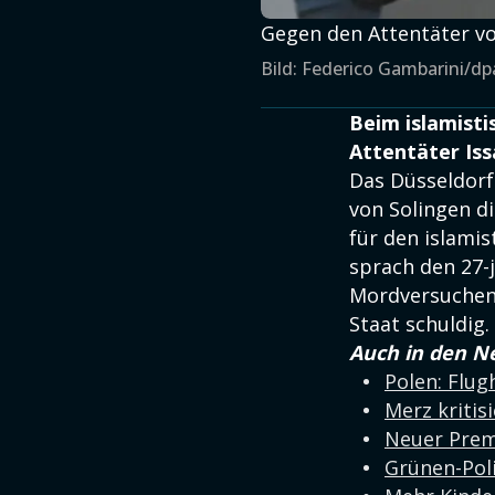
Gegen den Attentäter vo
Bild: Federico Gambarini/dp
Beim islamisti
Attentäter Issa
Das Düsseldorf
von Solingen d
für den islamis
sprach den 27-
Mordversuchen 
Staat schuldig.
Auch in den N
Polen: Flu
Merz kritisi
Neuer Premi
Grünen-Poli