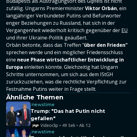
Budapests als Austragungsort des Gipfels ist nicht
zufällig. Ungarns Premierminister
Viktor Orbán
, ein
langjähriger Verbündeter Putins und Befürworter
enger Beziehungen zu Russland, hat sich in der
Vergangenheit wiederholt kritisch gegenüber der
EU
und ihrer Ukraine-Politik geäußert.
Orbán betonte, dass das Treffen "
über den Frieden"
sprechen werde und ein möglicher Friedensschluss
eine
neue Phase wirtschaftlicher Entwicklung in
Europa
einleiten könnte. Gleichzeitig hat Ungarn
Schritte unternommen, um sich aus dem IStGH
zurückzuziehen, was die rechtliche Verpflichtung zur
Festnahme Putins weiter in Frage stellt.
Ähnliche Themen
:newstime
Trump: "Das hat Putin nicht
gefallen"
Videoclip • 49 Sek • Ab 12
:newstime