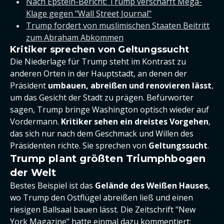
Nach Epstein-Bericht: Trump verschärft Mega-
Klage gegen "Wall Street Journal"
Trump fordert von muslimischen Staaten Beitritt
zum Abraham Abkommen
Kritiker sprechen von Geltungssucht
Die Niederlage für Trump steht im Kontrast zu
anderen Orten in der Hauptstadt, an denen der
Präsident
umbauen, abreißen und renovieren lässt
,
um das Gesicht der Stadt zu prägen. Befürworter
sagen, Trump bringe Washington optisch wieder auf
Vordermann.
Kritiker sehen ein dreistes Vorgehen
,
das sich nur nach dem Geschmack und Willen des
Präsidenten richte. Sie sprechen von
Geltungssucht
.
Trump plant größten Triumphbogen
der Welt
Bestes Beispiel ist das
Gelände des Weißen Hauses
,
wo Trump den Ostflügel abreißen ließ und einen
riesigen Ballsaal bauen lässt. Die Zeitschrift "New
York Magazine" hatte einmal dazu kommentiert: