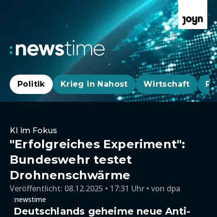
Politik
Krieg in Nahost
Wirtschaft
Pa
KI im Fokus
"Erfolgreiches Experiment":
Bundeswehr testet
Drohnenschwärme
Veröffentlicht:
08.12.2025 • 17:31 Uhr
von
dpa
:newstime
Deutschlands geheime neue Anti-