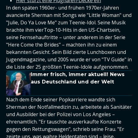
Hier stürzt eine Flughafen-Decke ein
In den späten 1960er- und frühen 1970er-Jahren
avancierte Sherman mit Songs wie "Little Woman" und
"Julie, Do Ya Love Me" zum Teenie-Idol. Seine Musik
brachte ihm vierTop-10-Hits in den US-Chartsein,
seine Fernsehauftritte – unter anderem in der Serie
"Here Come the Brides" – machten ihn zu einem
bekannten Gesicht. Sein Bild zierte Lunchboxen und
Jugendmagazine, und 2005 wurde er von "TV Guide" in
die Liste der 25 größten Teenie-Idole aufgenommen.
Immer frisch, immer aktuell! News
aus Deutschland und der Welt
Nach dem Ende seiner Popkarriere wandte sich
Sherman der Notfallmedizin zu, arbeitete als Sanitäter
und Ausbilder bei der Polizei von Los Angeles –
ehrenamtlich. "Er tauschte ausverkaufte Konzerte
gegen den Rettungswagen", schrieb seine Frau. "Er
zeigte uns, was wahre Heldentaten sind – leise,