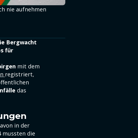
noch nie aufnehmen
Die Bergwacht
s für
birgen
mit dem
en
registriert,
öffentlichen
nfälle
das
e
zungen
davon in der
24 mussten die