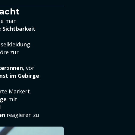
wacht
lte man
e
Sichtbarkeit
selkleidung
öre zur
ter:innen
, vor
nst im Gebirge
erte Markert.
üge
mit
i
en
reagieren zu