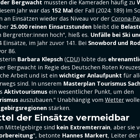
 der Bergwacht
mussten die Kameraden häufig zu
diesem Jahr war das
152 Mal
der Fall (2024: 189) Im
an Einsätzen wieder das Niveau vor der
Corona-Pa
über
25.000 reinen Einsatzstunden
bleibt die
Belast
 Bergretter:innen hoch", hieß es.
Unfälle bei Ski u
 Einsätze, im Jahr zuvor 141. Bei
Snowbord und Rod
vor 86.
sterin
Barbara Klepsch
(
CDU
) lobte das
ehrenamtli
er Bergwacht in Regie des Deutschen Roten Kreuzes 
iche Arbeit und ist ein
wichtiger Anlaufpunkt
für all
rwegs sind. In unserem
Masterplan Tourismus Sac
es
Aktivtourismus
ein wesentlicher Punkt, um den
rismus
auszubauen." Unabhängig vom
Wetter
wolle
lgebirgsregionen
stärken.
ttel der Einsätze vermeidbar
en Mittelgebirge sind
kein Extremterrain
, aber sie 
orbereitung
", betonte
Hannes Markert
, Leiter de