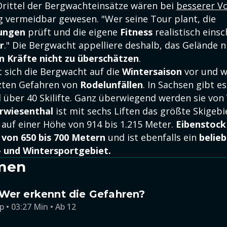
Drittel der Bergwachteinsätze wären bei
besserer V
 vermeidbar gewesen. "Wer seine Tour plant, die
ungen
prüft und die eigene
Fitness
realistisch einsc
r
." Die Bergwacht appelliere deshalb, das Gelände n
n Kräfte nicht zu überschätzen
.
t sich die Bergwacht auf die
Wintersaison
vor und w
zten Gefahren von
Rodelunfällen
. In Sachsen gibt 
 über 40 Skilifte. Ganz überwiegend werden sie von
rwiesenthal
ist mit sechs Liften das größte Skigebi
n auf einer Höhe von 914 bis 1.215 Meter.
Eibenstock
von 650 bis 700 Metern
und ist ebenfalls ein
belie
 und Wintersportgebiet.
men
Wer erkennt die Gefahren?
p • 03:27 Min • Ab 12