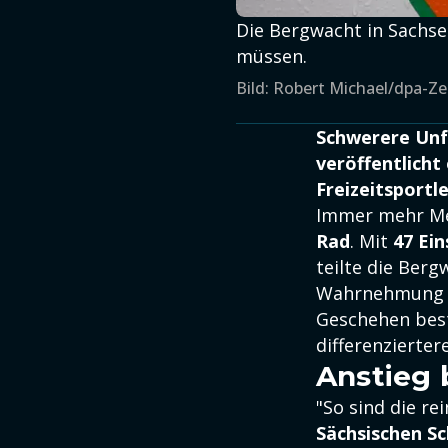
Die Bergwacht in Sachsen
müssen.
Bild: Robert Michael/dpa-Ze
Schwerere Unf
veröffentlicht
Freizeitsportle
Immer mehr Me
Rad
. Mit
47 Ei
teilte die Berg
Wahrnehmung w
Geschehen bes
differenzierter
Anstieg 
"So sind die re
Sächsischen S