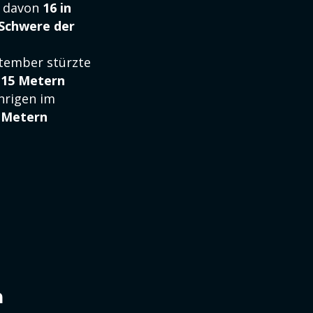
, davon
16 in
Schwere der
tember stürzte
 15 Metern
hrigen im
 Metern
n