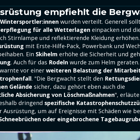
srüstung empfiehlt die Berg
 Wintersportler:innen
wurden verteilt. Generell sol
erpflegung für alle Wetterlagen
einpacken und di
ch Stirnlampe und reflektierende Kleidung erhöhen.
srüstung
mit Erste-Hilfe-Pack, Powerbank und Wech
eihaben. Ein
Skihelm
erhöhe die Sicherheit und geh
tung
. Auch für das
Rodeln
wurde zum Helm geraten.
warnte vor einer
weiteren Belastung der Mitarbei
trophenfall
. "Die Bergwacht stellt den
Rettungsdie
en Gelände
sicher, dazu gehört eben auch die
tliche Absicherung von Löschmaßnahmen
", erläut
eshalb dringend
spezifische Katastrophenschutzz
 Ausrüstung, um auf Ereignisse mit Schäden wie be
Schneebrüchen oder eingebrochene Tagebaugrub