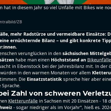
 hat in diesem Jahr so viel Unfälle mit Bikes wie 
ntralbild/ZB
älle, mehr Radstürze und vermeidbare Einsätze: 
 eine ernüchternde Bilanz – und gibt konkrete Tipp
r:innen.
nschen verunglücken in den
sächsischen Mittelge
nsätzen
habe man einen
Höchststand an
Bikeunfäll
wacht in Eibenstock bei der Jahresbilanz mit. In der 
ürden in den warmen Monaten vor allem
Kletteru
timmen. Die
Einsatzstatistik
spreche hier aber ein
e Sprache.
bei Zahl von schweren Verlet
inen
Kletterunfälle
in Sachsen mit 20 Einsätzen - 18 
chweiz
- sogar niedriger als im Vorjahr", hieß es. 20