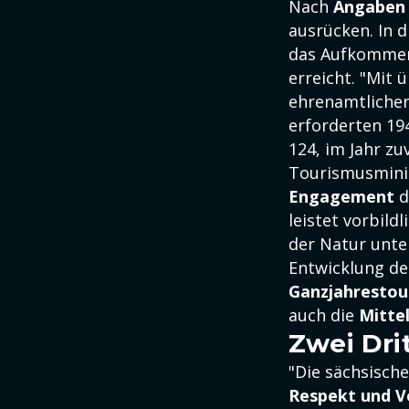
Nach
Angaben
ausrücken. In 
das Aufkommen 
erreicht. "Mit 
ehrenamtlichen
erforderten 194
124, im Jahr zu
Tourismusmini
Engagement
d
leistet vorbildl
der Natur unte
Entwicklung d
Ganzjahrestou
auch die
Mitte
Zwei Dri
"Die sächsisch
Respekt und V