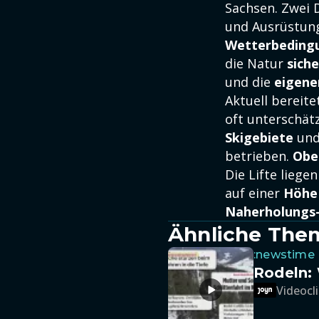
Sachsen. Zwei 
und Ausrüstung
Wetterbeding
die Natur
siche
und die
eigene
Aktuell bereite
oft unterschät
Skigebiete
und
betrieben.
Obe
Die Lifte liege
auf einer
Höhe 
Naherholungs-
Ähnliche The
:newstime
Rodeln: 
Videocli