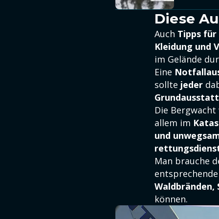
Diese Au
Auch
Tipps für
Kleidung und V
im Gelände dur
Eine
Notfallau
sollte
jeder
dab
Grundausstat
Die Bergwacht 
allem im
Katas
und unwegsam
rettungsdiens
Man brauche d
entsprechender
Waldbränden, 
können.