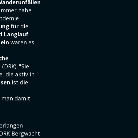
Wanderunfällen
 Sommer habe
ndemie
ung
für die
nd Langlauf
eln
waren es
che
(DRK). "Sie
e, die aktiv in
hsen
ist die
 man damit
verlangen
r DRK Bergwacht