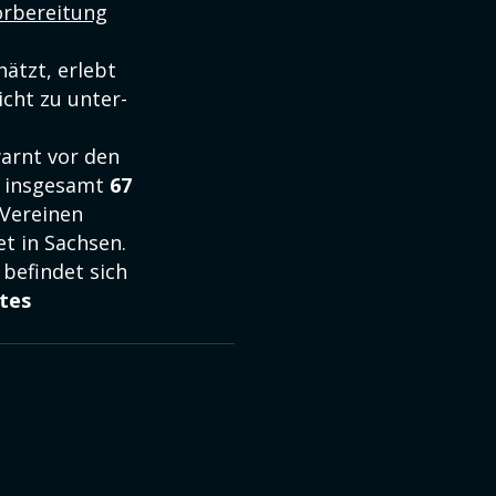
orbereitung
hätzt, erlebt
icht zu unter-
arnt vor den
es insgesamt
67
 Vereinen
et in Sachsen.
befindet sich
btes