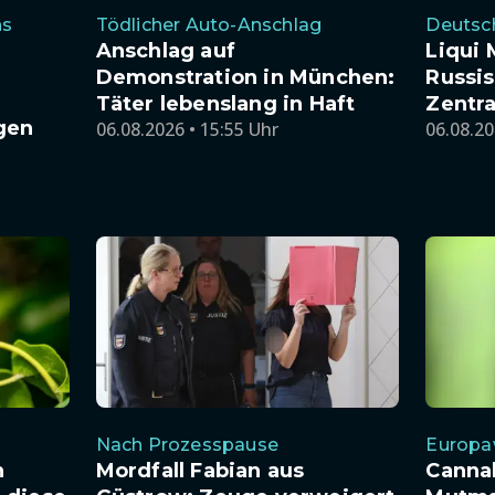
Deutsch
ns
Tödlicher Auto-Anschlag
Liqui 
Anschlag auf
Russis
Demonstration in München:
Zentra
Täter lebenslang in Haft
gen
06.08.20
06.08.2026 • 15:55 Uhr
Nach Prozesspause
Europa
h
Mordfall Fabian aus
Cannab