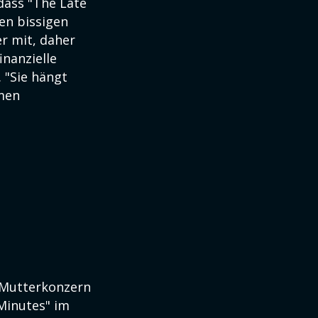
dass "The Late
en bissigen
er mit, daher
inanzielle
 "Sie hängt
men
S-Mutterkonzern
Minutes" im