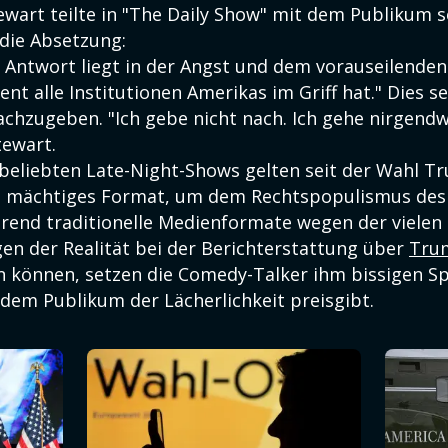
wart teilte in "The Daily Show" mit dem Publikum s
 die Absetzung:
ie Antwort liegt in der Angst und dem vorauseilende
t alle Institutionen Amerikas im Griff hat." Dies se
hzugeben. "Ich gebe nicht nach. Ich gehe nirgendw
tewart.
 beliebten Late-Night-Shows gelten seit der Wahl 
s mächtiges Format, um dem Rechtspopulismus des
end traditionelle Medienformate wegen der viele
en der Realität bei der Berichterstattung über
Tru
 können, setzen die Comedy-Talker ihm bissigen S
dem Publikum der Lächerlichkeit preisgibt.