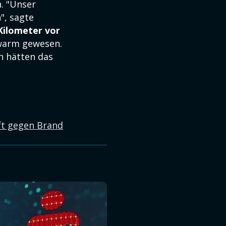
. "Unser
", sagte
Kilometer vor
 warm gewesen.
en hätten das
ft gegen Brand