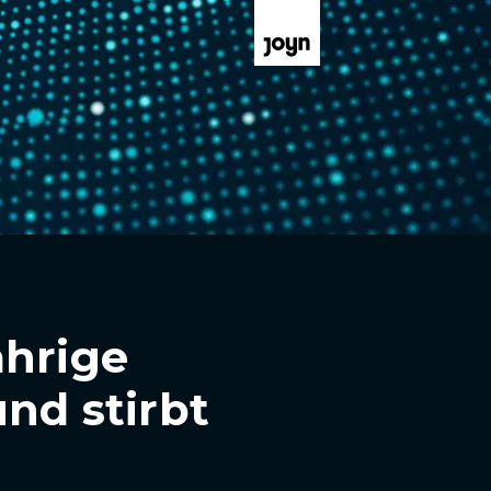
ährige
nd stirbt