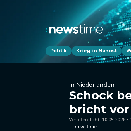
Politik
Krieg in Nahost
W
In Niederlanden
Schock be
bricht vo
Veröffentlicht:
10.05.2026 • 
:newstime