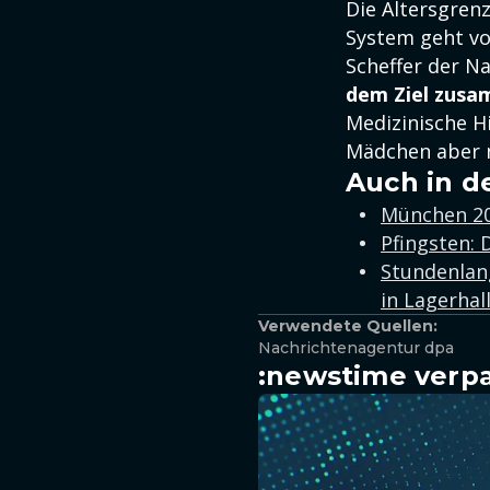
Die Altersgren
System geht vo
Scheffer der N
dem Ziel zus
Medizinische Hi
Mädchen aber n
Auch in d
München 20
Pfingsten: 
Stundenlan
in Lagerhal
Verwendete Quellen:
Nachrichtenagentur dpa
:newstime verpa