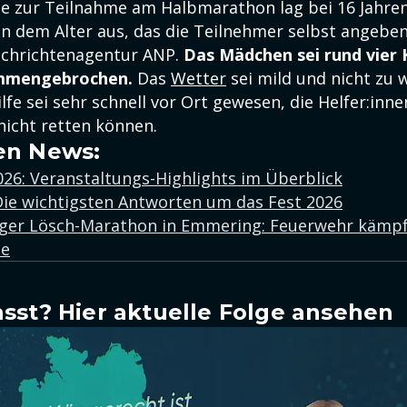
ze zur Teilnahme am Halbmarathon lag bei 16 Jahren
n dem Alter aus, das die Teilnehmer selbst angeben
achrichtenagentur ANP.
Das Mädchen sei rund vier 
ammengebrochen.
Das
Wetter
sei mild und nicht zu
lfe sei sehr schnell vor Ort gewesen, die Helfer:inn
icht retten können.
en News:
26: Veranstaltungs-Highlights im Überblick
Die wichtigsten Antworten um das Fest 2026
ger Lösch-Marathon in Emmering: Feuerwehr kämp
le
sst? Hier aktuelle Folge ansehen