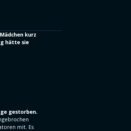
s Mädchen kurz
g hätte sie
.
ige gestorben.
engebrochen
atoren mit. Es