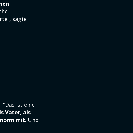
hen
che
rte", sagte
 "Das ist eine
ls Vater, als
enorm mit.
Und