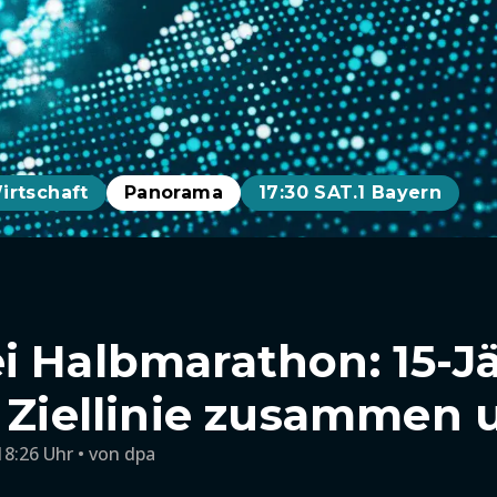
irtschaft
Panorama
17:30 SAT.1 Bayern
i Halbmarathon: 15-J
r Ziellinie zusammen u
18:26 Uhr
von
dpa