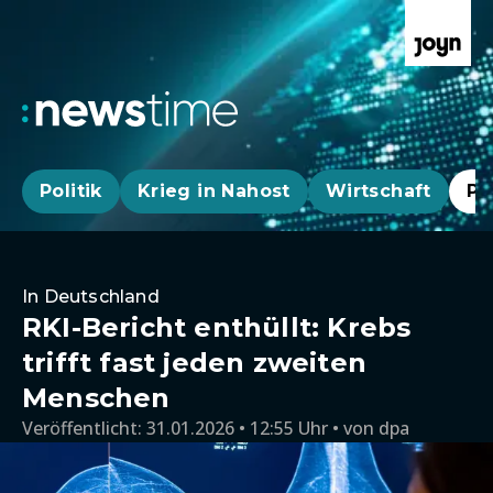
Politik
Krieg in Nahost
Wirtschaft
Pa
In Deutschland
RKI-Bericht enthüllt: Krebs
trifft fast jeden zweiten
Menschen
Veröffentlicht:
31.01.2026 • 12:55 Uhr
von
dpa