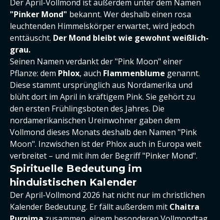
Der April-Vollmond ist außerdem unter dem Namen
"Pinker Mond"
bekannt. Wer deshalb einen rosa
leuchtenden Himmelskörper erwartet, wird jedoch
enttäuscht.
Der Mond bleibt wie gewohnt weißlich-
grau.
Seinen Namen verdankt der "Pink Moon" einer
Pflanze: dem
Phlox
, auch
Flammenblume
genannt.
Diese stammt ursprünglich aus Nordamerika und
blüht dort im April in kräftigem Pink. Sie gehört zu
den ersten Frühlingsboten des Jahres. Die
nordamerikanischen Ureinwohner gaben dem
Vollmond dieses Monats deshalb den Namen "Pink
Moon". Inzwischen ist der Phlox auch in Europa weit
verbreitet – und mit ihm der Begriff "Pinker Mond".
Spirituelle Bedeutung im
hinduistischen Kalender
Der April-Vollmond 2026 hat nicht nur im christlichen
Kalender Bedeutung. Er fällt außerdem mit
Chaitra
Purnima
zusammen, einem besonderen Vollmondtag