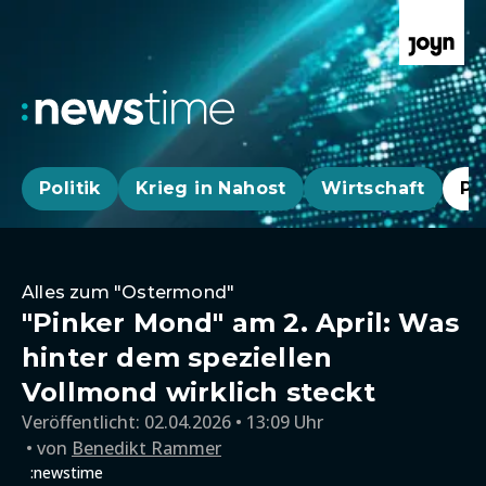
Politik
Krieg in Nahost
Wirtschaft
Pa
Alles zum "Ostermond"
"Pinker Mond" am 2. April: Was
hinter dem speziellen
Vollmond wirklich steckt
Veröffentlicht:
02.04.2026 • 13:09 Uhr
von
Benedikt Rammer
:newstime