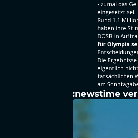
- zumal das Ge
eingesetzt sei.
Rund 1,1 Milli
haben ihre Sti
DOSB in Auftr
für Olympia se
Entscheidungen
Die Ergebnisse 
eigentlich nic
tatsächlichen 
am Sonntagabe
:newstime ver