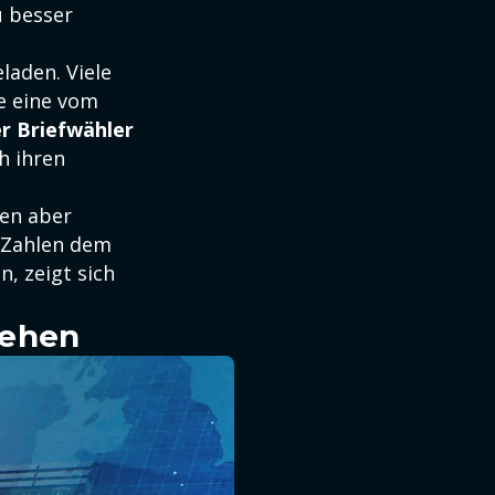
u besser
laden. Viele
e eine vom
r Briefwähler
h ihren
ien aber
e Zahlen dem
, zeigt sich
sehen