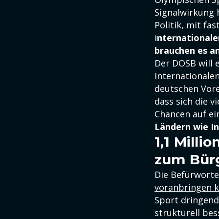
Signalwirkung
Politik, mit f
i
nternationale
brauchen es an
Der DOSB will 
Internationale
deutschen Voren
dass sich die 
Chancen auf ei
Ländern wie I
1,1 Mill
zum Bür
Die Befürworte
voranbringen k
Sport dringend 
strukturell bess