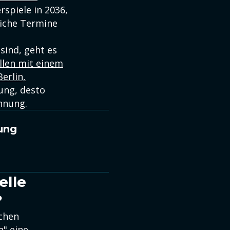
spiele in 2036,
liche Termine
sind, geht es
llen mit einem
erlin,
ung, desto
hnung.
ung
elle
?
schen
" eine