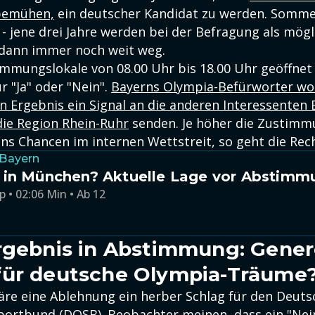
bemühen,
ein deutscher Kandidat zu werden. Sommer
 - jene drei Jahre werden bei der Befragung als mög
 dann immer noch weit weg.
mmungslokale von 08.00 Uhr bis 18.00 Uhr geöffnet 
 "Ja" oder "Nein".
Bayerns Olympia-Befürworter wo
 Ergebnis ein Signal an die anderen Interessenten B
ie Region Rhein-Ruhr
senden. Je höher die Zustimm
s Chancen im internen Wettstreit, so geht die Rec
 Bayern
 in München? Aktuelle Lage vor Abstimm
p • 02:06 Min • Ab 12
rgebnis in Abstimmung: Gener
für deutsche Olympia-Träume
äre eine Ablehnung ein herber Schlag für den Deut
ortbund (DOSB). Beobachter meinen, dass ein "Nein