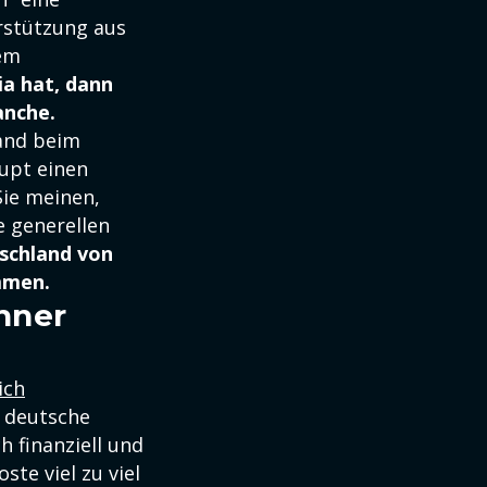
rstützung aus
dem
a hat, dann
anche.
land beim
aupt einen
Sie meinen,
e generellen
tschland von
mmen.
hner
ich
 deutsche
h finanziell und
ste viel zu viel