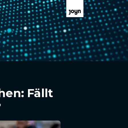
n: Fällt
?