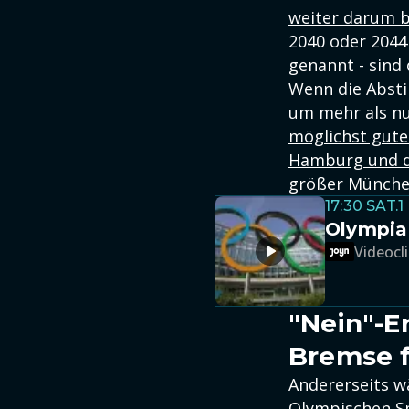
weiter darum 
2040 oder 2044
genannt - sind
Wenn die Absti
um mehr als nur
möglichst guten
Hamburg und d
größer München
17:30 SAT.1
Olympia
Videocli
"Nein"-E
Bremse 
Andererseits w
Olympischen Sp