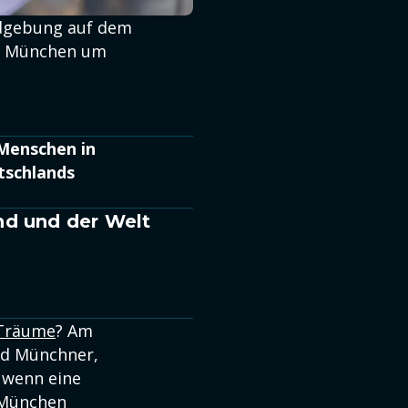
dgebung auf dem
dt München um
 Menschen in
tschlands
nd und der Welt
-Träume
? Am
nd Münchner,
 wenn eine
 München