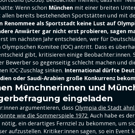
 hätte: Wenn schon
München
mit einer breiten Unte
ast allen bereits bestehenden Sportstätten und mit 
n Renommee als Sportstadt keine Lust auf Olympi
dere Anwärter gar nicht erst probieren, sagen m
erst im nächsten Jahr entscheiden, wer für Deutsch
n Olympischen Komitee (IOC) antritt. Dass es überh
tscheid gibt, kritisieren einige Beobachter:innen. 
vier Bewerber so gegenseitig schlecht machen und di
nen IOC-Zuschlag sinken.
International dürfte Deu
ndien oder Saudi-Arabien große Konkurrenz beko
ionen Münchnerinnen und Münc
gerbefragung eingeladen
r:innen argumentieren, dass
Olympia die Stadt ähnl
önnte wie die Sommerspiele 1972.
Auch habe es der
nötig, ein derartiges Fernziel zu bekommen, um sic
er aufzustellen. Kritiker:innen sagen, so ein Event ko