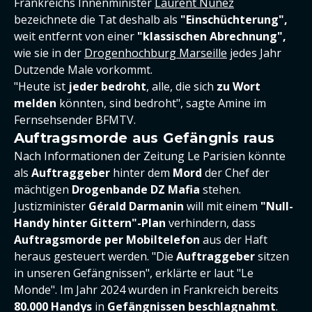
Frankreichs Innenminister
Laurent Nuñez
bezeichnete die Tat deshalb als
"Einschüchterung",
weit entfernt von einer
"klassischen Abrechnung",
wie sie in der
Drogenhochburg Marseille
jedes Jahr
Dutzende Male vorkommt.
"Heute ist
jeder bedroht
, alle, die sich
zu Wort
melden
könnten, sind bedroht", sagte Amine im
Fernsehsender BFMTV.
Auftragsmorde aus Gefängnis raus
Nach Informationen der Zeitung Le Parisien könnte
als
Auftraggeber
hinter dem
Mord
der Chef der
mächtigen
Drogenbande DZ Mafia
stehen.
Justizminister
Gérald Darmanin
will mit einem
"Null-
Handy hinter Gittern"-Plan
verhindern, dass
Auftragsmorde per Mobiltelefon
aus der Haft
heraus gesteuert werden. "Die
Auftraggeber
sitzen
in unseren Gefängnissen", erklärte er laut "Le
Monde". Im Jahr 2024 wurden in Frankreich bereits
80.000 Handys
in
Gefängnissen beschlagnahmt
.