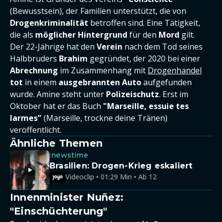
(Bewusstsein), der Familien unterstützt, die von
Drogenkriminalität
betroffen sind. Eine Tätigkeit,
die als
möglicher Hintergrund
für den
Mord
gilt.
Der 22-Jährige hat den
Verein
nach dem Tod seines
Halbbruders
Brahim
gegründet, der 2020 bei einer
Abrechnung
im Zusammenhang mit
Drogenhandel
tot
in einem
ausgebrannten Auto
aufgefunden
wurde. Amine steht unter
Polizeischutz
. Erst im
Oktober hat er das Buch
"Marseille, essuie tes
larmes"
(Marseille, trockne deine Tränen)
veröffentlicht.
Ähnliche Themen
:newstime
Brasilien: Drogen-Krieg eskaliert
Videoclip • 01:29 Min • Ab 12
Innenminister Nuñez:
"Einschüchterung"