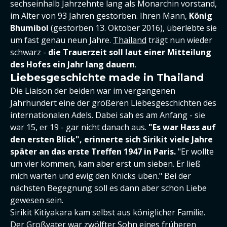
sechseinhalb Jahrzehnte lang als Monarchin vorstand,
im Alter von 93 Jahren gestorben. Ihren Mann,
König
Bhumibol
(gestorben 13. Oktober 2016), überlebte sie
um fast genau neun Jahre.
Thailand
trägt nun wieder
schwarz -
die Trauerzeit soll laut einer Mitteilung
des Hofes ein Jahr lang dauern
.
Liebesgeschichte made in Thailand
Die Liaison der beiden war im vergangenen
Jahrhundert eine der größeren Liebesgeschichten des
internationalen Adels. Dabei sah es am Anfang - sie
war 15, er 19 - gar nicht danach aus.
"Es war Hass auf
den ersten Blick", erinnerte sich Sirikit viele Jahre
später an das erste Treffen 1947 in Paris.
"Er wollte
um vier kommen, kam aber erst um sieben. Er ließ
mich warten und ewig den Knicks üben." Bei der
nächsten Begegnung soll es dann aber schon Liebe
gewesen sein.
Sirikit Kitiyakara kam selbst aus königlicher Familie.
Der Großvater war zwölfter Sohn eines früheren