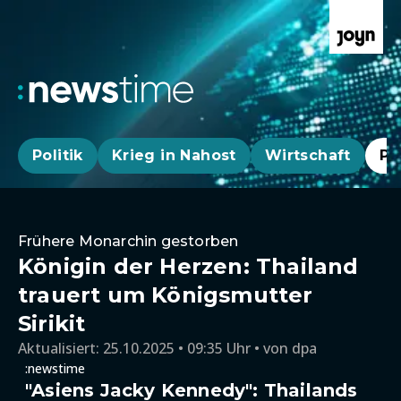
Politik
Krieg in Nahost
Wirtschaft
Pa
Frühere Monarchin gestorben
Königin der Herzen: Thailand
trauert um Königsmutter
Sirikit
Aktualisiert:
25.10.2025 • 09:35 Uhr
von
dpa
:newstime
"Asiens Jacky Kennedy": Thailands