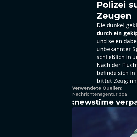
Polizei 
Zeugen
Die dunkel gek
durch ein geki
und seien dabei
unbekannter Sp
schließlich in 
Nach der Fluch
befinde sich in
bittet Zeug:in
Verwendete Quellen:
Nachrichtenagentur dpa
:newstime verpa