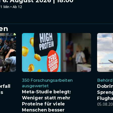
6. August 2026 | 18:00
1 Min • Ab 12
en
350 Forschungsarbeiten
Behörde
rfall
ausgewertet
Dobri
Meta-Studie belegt:
es
Spren
Weniger statt mehr
Flugha
Proteine für viele
05.08.20
Menschen besser