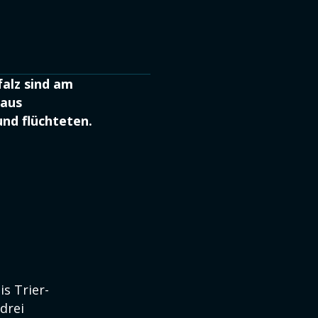
falz sind am
haus
und flüchteten.
s Trier-
drei