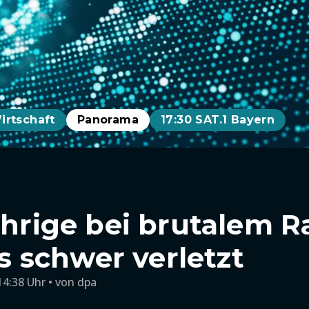
irtschaft
Panorama
17:30 SAT.1 Bayern
Jährige bei brutalem 
 schwer verletzt
14:38 Uhr
von
dpa