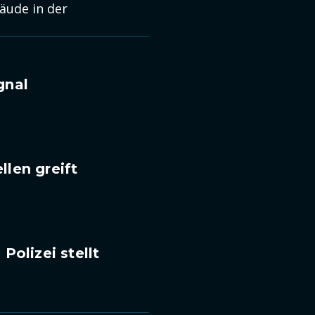
äude in der
gnal
len greift
olizei stellt