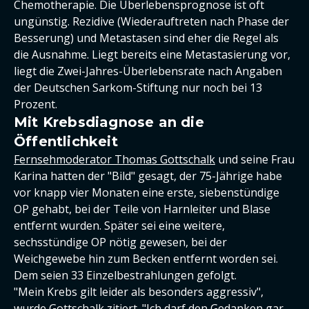
Chemotherapie. Die Überlebensprognose ist oft
ungünstig. Rezidive (Wiederauftreten nach Phase der
Besserung) und Metastasen sind eher die Regel als
die Ausnahme. Liegt bereits eine Metastasierung vor,
liegt die Zwei-Jahres-Überlebensrate nach Angaben
der Deutschen Sarkom-Stiftung nur noch bei 13
Prozent.
Mit Krebsdiagnose an die
Öffentlichkeit
Fernsehmoderator Thomas Gottschalk
und seine Frau
Karina hatten der "Bild" gesagt, der 75-Jährige habe
vor knapp vier Monaten eine erste, siebenstündige
OP gehabt, bei der Teile von Harnleiter und Blase
entfernt wurden. Später sei eine weitere,
sechsstündige OP nötig gewesen, bei der
Weichgewebe hin zum Becken entfernt worden sei.
Dem seien 33 Einzelbestrahlungen gefolgt.
"Mein Krebs gilt leider als besonders aggressiv",
wurde Gottschalk zitiert. "Ich darf den Gedanken gar