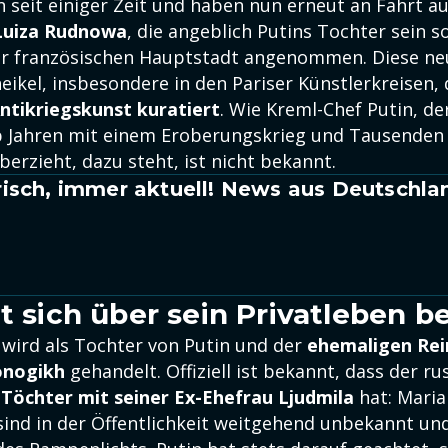
n seit einiger Zeit und haben nun erneut an Fahrt
Luiza Rudnowa
, die angeblich Putins Tochter sein so
er französischen Hauptstadt angenommen. Diese ne
eikel, insbesondere in den Pariser Künstlerkreisen,
ntikriegskunst
kuratiert
. Wie Kreml-Chef Putin, de
lb Jahren mit einem Eroberungskrieg und Tausenden
erzieht, dazu steht, ist nicht bekannt.
isch, immer aktuell! News aus Deutschla
lt sich über sein Privatleben 
wird als Tochter von Putin und der
ehemaligen Rei
onogikh
gehandelt. Offiziell ist bekannt, dass der ru
 Töchter mit seiner Ex-Ehefrau Ljudmila
hat: Maria
sind in der Öffentlichkeit weitgehend unbekannt und