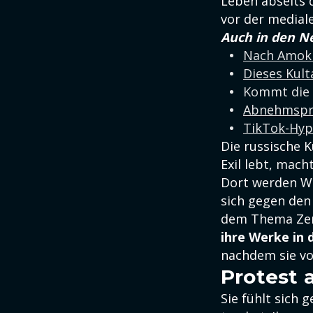
Leben abseits d
vor der medial
Auch in den N
Nach Amokl
Dieses Kul
Kommt die 
Abnehmspri
TikTok-Hyp
Die russische K
Exil lebt, mach
Dort werden We
sich gegen den 
dem Thema Zens
ihre Werke in 
nachdem sie v
Protest 
Sie fühlt sich 