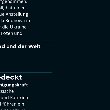
 aufgenommen.
ll, hat einen
ue Anstellung
 da Rudnowa in
r die Ukraine
 Toten und
nd und der Welt
bedeckt
nigungskraft
ssische
 und Katerina.
 führen ein