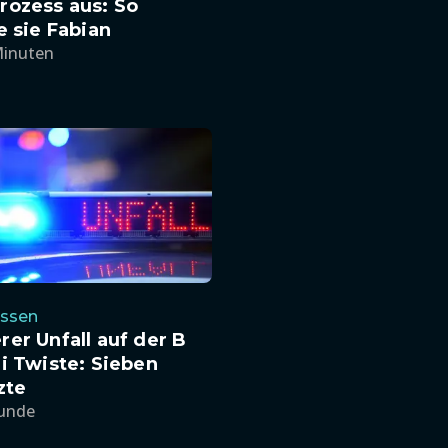
rozess aus: So
e sie Fabian
Minuten
ssen
er Unfall auf der B
i Twiste: Sieben
zte
tunde