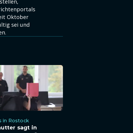
stellen,
richtenportals
eit Oktober
ltig sei und
en.
 in Rostock
tter sagt in