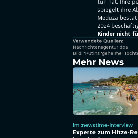
tun hat. Ihre p
spiegelt ihre 
Meduza bestäti
2024 beschäftig
Kinder nicht f
Verwendete Quellen:
Nachrichtenagentur dpa
Bild: "Putins 'geheime' Toch
Mehr News
Im :newstime-Interview
Experte zum Hitze-R