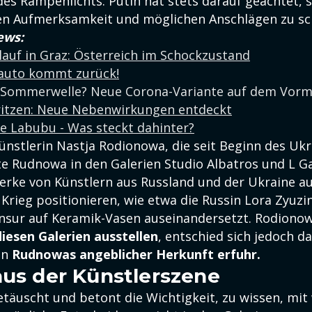
es Rampenlichts. Putin hat stets darauf geachtet, s
en Aufmerksamkeit und möglichen Anschlägen zu sc
ews:
auf in Graz: Österreich im Schockzustand
tauto kommt zurück!
Sommerwelle? Neue Corona-Variante auf dem Vorm
tzen: Neue Nebenwirkungen entdeckt
e Labubu - Was steckt dahinter?
ünstlerin Nastja Rodionowa, die seit Beginn des Ukr
te Rudnowa in den Galerien Studio Albatros und L Ga
rke von Künstlern aus Russland und der Ukraine aus
Krieg positionieren, wie etwa die Russin Lora Zyuzin
ur auf Keramik-Vasen auseinandersetzt. Rodionowa
diesen Galerien ausstellen
, entschied sich jedoch d
on
Rudnowas angeblicher Herkunft erfuhr.
aus der Künstlerszene
getäuscht und betont die Wichtigkeit, zu wissen, m