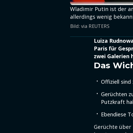
Wladimir Putin ist der a
allerdings wenig bekann
Bild: via REUTERS
Luiza Rudnowa,
Paris für Gespr
zwei Galerien 
Das Wich
Offiziell si
Gerüchten zu
Putzkraft ha
Ebendiese To
Gerüchte über 