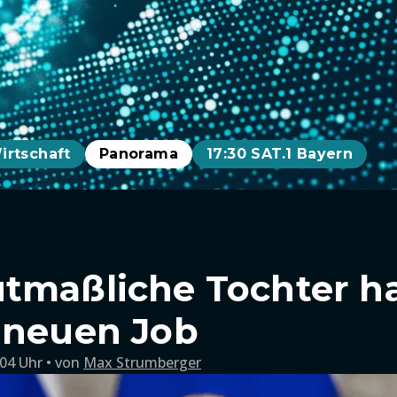
irtschaft
Panorama
17:30 SAT.1 Bayern
tmaßliche Tochter h
 neuen Job
:04 Uhr
von
Max Strumberger