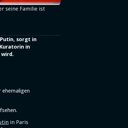
r seine Familie ist
utin, sorgt in
Kuratorin in
 wird.
er ehemaligen
ufsehen.
utin
in Paris