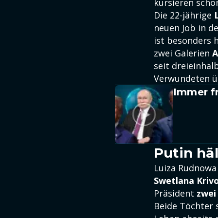
kursieren scho
Die 22-jährige
neuen Job in d
ist besonders h
zwei Galerien
A
seit dreieinha
Verwundeten üb
Immer fr
Putin hä
Luiza Rudnowa 
Swetlana Kriv
Präsident
zwei
Beide Töchter 