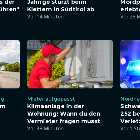
s der
Jährige stürzt beim
Mordp
ühren"
Klettern in Südtirol ab
erlebt
Vor 14 Minuten
Vor 28 
ng
Mieter aufgepasst
Nordhe
um
Klimaanlage in der
Schwer
Wohnung: Wann du den
252 be
Vermieter fragen musst
Verlet
Vor 38 Minuten
Vor 1 S