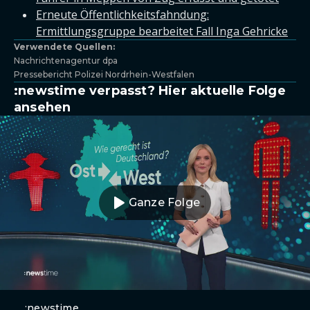
Erneute Öffentlichkeitsfahndung:
Ermittlungsgruppe bearbeitet Fall Inga Gehricke
Verwendete Quellen:
Nachrichtenagentur dpa
Pressebericht Polizei Nordrhein-Westfalen
:newstime verpasst? Hier aktuelle Folge
ansehen
Ganze Folge
:newstime