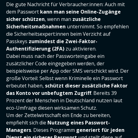
Die gute Nachricht für Verbraucher:innen: Auch mit
dem Passwort
kann man seine Online-Zugänge
sicher schützen
, wenn man
zusätzliche
Sicherheitsmaßnahmen
unternimmt. So empfehlen
die Sicherheitsexpert:innen beim Verzicht auf
Passkeys
zumindest die Zwei-Faktor-
Authentifizierung (2FA)
zu aktivieren.
Dabei muss nach der Passworteingabe ein
zusätzlicher Code eingegeben werden, der
beispielsweise per App oder SMS verschickt wird. Der
große Vorteil: Selbst wenn Kriminelle ein Passwort
erbeutet haben,
schützt dieser zusätzliche Faktor
das Konto vor unbefugtem Zugriff
. Bereits 39
Prozent der Menschen in Deutschland nutzen laut
eco-Umfrage diesen wirksamen Schutz.
Um der Zettelwirtschaft ein Ende zu bereiten,
empfiehlt sich die
Nutzung eines Passwort-
Managers
. Dieses Programm
generiert für jeden
Dienst ein sicheres Passwort
und stellt diese auf