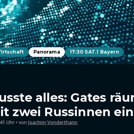
irtschaft
Panorama
17:30 SAT.1 Bayern
usste alles: Gates rä
it zwei Russinnen ein
:41 Uhr
von
Joachim Vonderthann