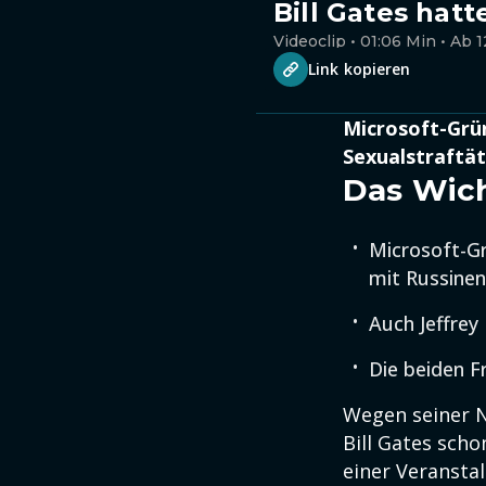
Bill Gates hat
Videoclip • 01:06 Min • Ab 1
Link kopieren
Microsoft-Grün
Sexualstraftät
Das Wich
Microsoft-Gr
mit Russinen
Auch Jeffrey
Die beiden F
Wegen seiner N
Bill Gates scho
einer Veransta