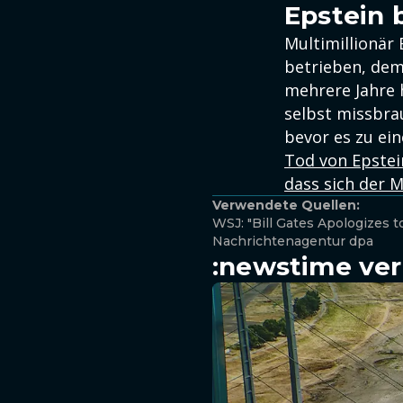
Epstein 
Multimillionär
betrieben, dem
mehrere Jahre 
selbst missbra
bevor es zu ei
Tod von Epstei
dass sich der 
Verwendete Quellen:
WSJ: "Bill Gates Apologizes t
Nachrichtenagentur dpa
:newstime ver