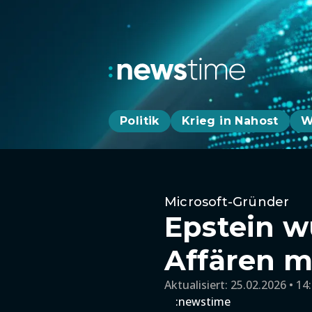
Politik
Krieg in Nahost
W
Microsoft-Gründer
Epstein w
Affären m
Aktualisiert:
25.02.2026 • 14
:newstime