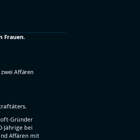
n Frauen.
 zwei Affären
traftäters.
soft-Gründer
-Jährige bei
und Affären mit