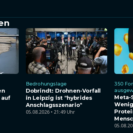
en
Bedrohungslage
350 Fo
en
Dobrindt: Drohnen-Vorfall
ausgew
Meta-S
 auf
in Leipzig ist "hybrides
Wenig
Anschlagsszenario"
Protei
05.08.2026 • 21:49 Uhr
Mensc
05.08.20