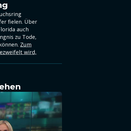
ng
auchsring
r fielen. Über
lorida auch
ngnis zu Tode,
 können.
Zum
zweifelt wird,
sehen