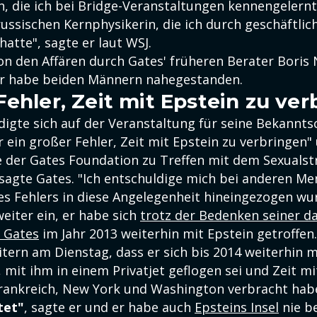
n, die ich bei Bridge-Veranstaltungen kennengelernt
russischen Kernphysikerin, die ich durch geschäftlic
atte", sagte er laut WSJ.
n den Affären durch Gates' früheren Berater Boris 
er habe beiden Männern nahegestanden.
Fehler, Zeit mit Epstein zu ver
digte sich auf der Veranstaltung für seine Bekannts
r ein großer Fehler, Zeit mit Epstein zu verbringen"
 der Gates Foundation zu Treffen mit dem Sexualst
agte Gates. "Ich entschuldige mich bei anderen Me
s Fehlers in diese Angelegenheit hineingezogen wu
eiter ein, er habe sich
trotz der Bedenken seiner d
 Gates
im Jahr 2013 weiterhin mit Epstein getroffen.
tern am Dienstag, dass er sich bis 2014 weiterhin m
 mit ihm in einem Privatjet geflogen sei und Zeit mi
rankreich, New York und Washington verbracht hab
tet"
, sagte er und er habe auch
Epsteins Insel
nie b