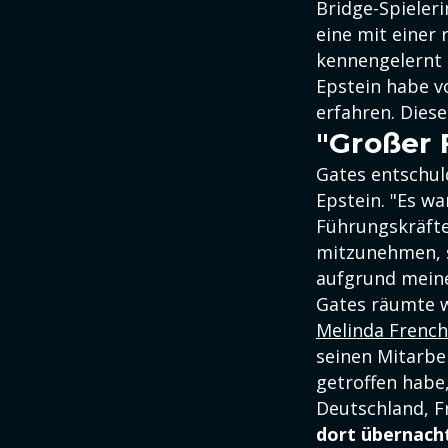
Bridge-Spieleri
eine mit einer 
kennengelernt h
Epstein habe vo
erfahren. Dies
"Großer 
Gates entschul
Epstein. "Es wa
Führungskräfte
mitzunehmen, s
aufgrund meine
Gates räumte w
Melinda French
seinen Mitarbei
getroffen habe,
Deutschland, F
dort übernach