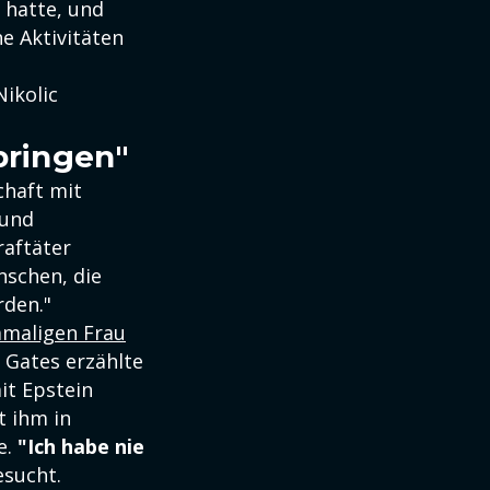
 hatte, und
he Aktivitäten
Nikolic
bringen"
chaft mit
 und
raftäter
nschen, die
rden."
amaligen Frau
 Gates erzählte
it Epstein
t ihm in
e.
"Ich habe nie
esucht.