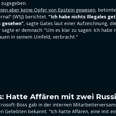
 zugegeben.
eien aber keine Opfer von Epstein gewesen
, betonte
urnal" (WSJ) berichtet.
"Ich habe nichts Illegales ge
es gesehen“
, sagte Gates laut einer Aufzeichnung, di
r sagte er demnach: "Um es klar zu sagen: Ich habe n
auen in seinem Umfeld, verbracht."
es: Hatte Affären mit zwei Russ
crosoft-Boss gab in der internen Mitarbeiterversa
en Geliebten bekannt. "Ich hatte Affären, eine mit ei