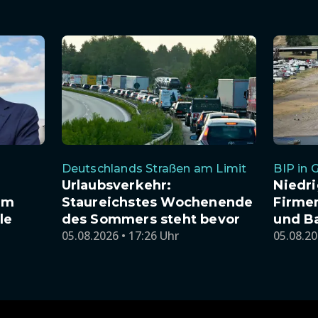
Deutschlands Straßen am Limit
BIP in 
Urlaubsverkehr:
Niedr
am
Staureichstes Wochenende
Firme
le
des Sommers steht bevor
und B
05.08.2026 • 17:26 Uhr
05.08.20