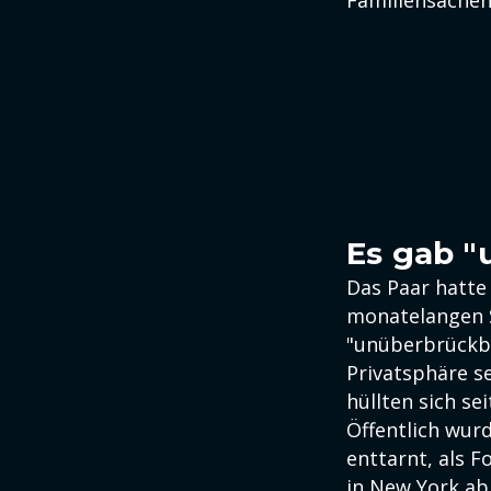
Familiensachen
Es gab "
Das Paar hatte
monatelangen S
"unüberbrückba
Privatsphäre s
hüllten sich se
Öffentlich wurd
enttarnt, als 
in New York ab