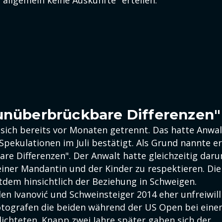
 allgemein keine Auskünfte" erteilen.
unüberbrückbare Differenzen"
 sich bereits vor Monaten getrennt. Das hatte Anwal
pekulationen im Juli bestätigt. Als Grund nannte e
re Differenzen". Der Anwalt hatte gleichzeitig dar
einer Mandantin und der Kinder zu respektieren. Die
itdem hinsichtlich der Beziehung in Schweigen.
en Ivanović und Schweinsteiger 2014 eher unfreiwill
Fotografen die beiden während der US Open bei ein
lichteten. Knapp zwei Jahre später gaben sich der