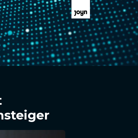
t
nsteiger