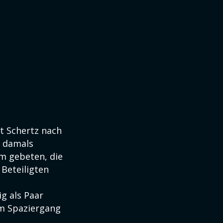
t Schertz nach
r damals
um gebeten, die
 Beteiligten
ig als Paar
em Spaziergang