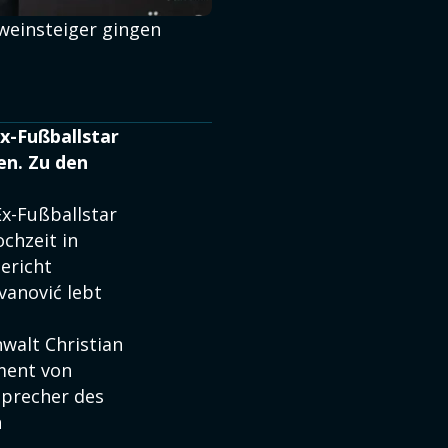
weinsteiger gingen
Ex-Fußballstar
en. Zu den
Ex-Fußballstar
chzeit in
ericht
vanović lebt
walt Christian
ment von
 Sprecher des
n