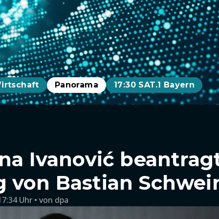
irtschaft
Panorama
17:30 SAT.1 Bayern
Ana Ivanović beantrag
 von Bastian Schwei
17:34 Uhr
von
dpa