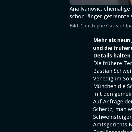
Ana Ivanović, ehemalige
schon länger getrennte W
Bild: Christophe Gateau/dp
Mehr als neun 
und die früher
Details halten 
Die frühere Ten
Bastian Schwei
Venedig im Som
München die Sch
mit den gemein
Auf Anfrage de
Schertz, man 
Schweinsteiger 
Amtsgerichts M