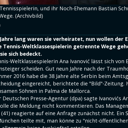
 Tennisspielerin, und ihr Noch-Ehemann Bastian Sch
ege. (Archivbild)
a
Jahre lang waren sie verheiratet, nun wollen der 
e Tennis-Weltklassespielerin getrennte Wege geh
sie sich bedeckt.
nis-Weltklassespielerin Ana Ivanović lässt sich von 
nsteiger scheiden. Gut neun Jahre nach der Traumho
mer 2016 habe die 38 Jahre alte Serbin beim Amtsg
eidung eingereicht, berichtete die "Bild"-Zeitung. I
samen Söhnen in Palma de Mallorca.
r Deutschen Presse-Agentur (dpa) sagte Ivanovićs An
wolle die Meldung nicht kommentieren. Das Manage
(41) reagierte auf eine Anfrage zunächst nicht. Ein
ünchen teilte mit, man könne zu "nicht-öffentliche