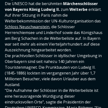
Die UNESCO hat die berühmten
Märchenschlösser
von Bayerns König Ludwig II.
zum
Welterbe
erklärt.
Auf ihrer Sitzung in Paris nahm die
Welterbekommission der UN-Kulturorganisation das
Schloss Neuschwanstein
, die Schlösser
Herrenchiemsee und Linderhof sowie das Königshaus
am Berg Schachen in die Welterbeliste auf. In Bayern
war seit mehr als einem Vierteljahrhundert auf diese
Auszeichnung hingearbeitet worden.
Die prachtvollen Schlösser in idyllischer Umgebung in
Oberbayern sind seit nahezu 140 Jahren ein
Touristenmagnet. Die Prunkbauten von Ludwig II.
(1845-1886) lockten im vergangenen Jahr über 1,7
Millionen Besucher, viele davon Urlauber aus dem
Ausland.
"Die Aufnahme der Schlösser in die Welterbeliste ist
eine herausragende Würdigung dieser
eindrucksvollen Orte", sagte die Präsidentin der
Deutschen UNESCO-Kommission, Maria Böhmer. "Sie