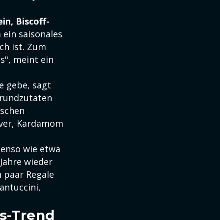
n, Biscoff-
 ein saisonales
ch ist. Zum
s", meint ein
e gebe, sagt
Grundzutaten
ischen
lver, Kardamom
benso wie etwa
Jahre wieder
n paar Regale
antuccini,
us-Trend