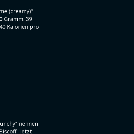
eme (creamy)"
00 Gramm. 39
40 Kalorien pro
crunchy" nennen
iscoff" jetzt