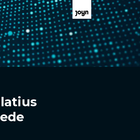
latius
jede