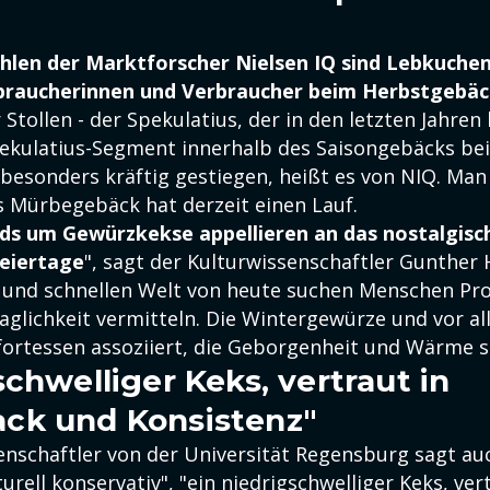
len der Marktforscher Nielsen IQ sind Lebkuchen
braucherinnen und Verbraucher beim Herbstgebäc
r Stollen - der Spekulatius, der in den letzten Jahre
pekulatius-Segment innerhalb des Saisongebäcks be
 besonders kräftig gestiegen, heißt es von NIQ. Man
s Mürbegebäck hat derzeit einen Lauf.
ds um Gewürzkekse appellieren an das nostalgisc
eiertage
", sagt der Kulturwissenschaftler Gunther H
 und schnellen Welt von heute suchen Menschen Pro
aglichkeit vermitteln. Die Wintergewürze und vor al
ortessen assoziiert, die Geborgenheit und Wärme 
schwelliger Keks, vertraut in
ck und Konsistenz"
nschaftler von der Universität Regensburg sagt auch
turell konservativ", "ein niedrigschwelliger Keks, ver