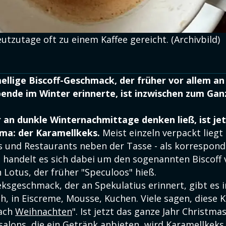
utzutage oft zu einem Kaffee gereicht. (Archivbild)
llige Biscoff-Geschmack, der früher vor allem a
ende im Winter erinnerte, ist inzwischen zum Ganz
 an dunkle Winternachmittage denken ließ, ist jet
ma: der Karamellkeks.
Meist einzeln verpackt liegt 
s und Restaurants neben der Tasse - als korrespond
t handelt es sich dabei um den sogenannten Biscoff
 Lotus, der früher "Speculoos" hieß.
ksgeschmack, der an Spekulatius erinnert, gibt es 
h, in Eiscreme, Mousse, Kuchen. Viele sagen, diese 
ach
Weihnachten
". Ist jetzt das ganze Jahr Christma
salons, die ein Getränk anbieten, wird Karamellkeks o