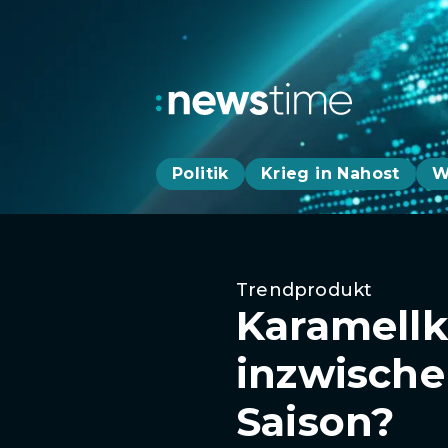
Politik
Krieg in Nahost
W
Trendprodukt
Karamellk
inzwische
Saison?