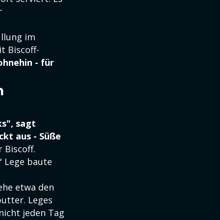
r
üllung im
 Biscoff-
hnehin - für
n
s", sagt
ckt aus - Süße
 Biscoff.
" Lege baute
iehe etwa den
utter. Leges
nicht jeden Tag