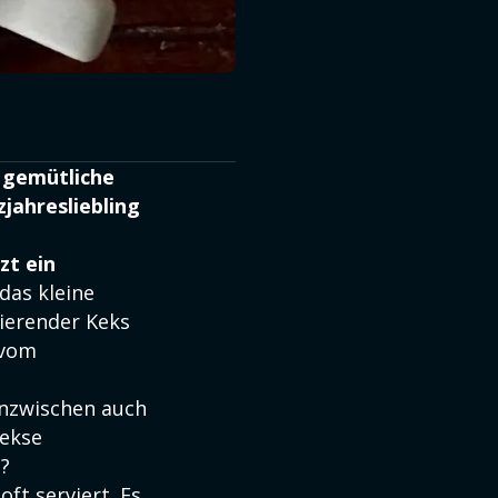
n gemütliche
jahresliebling
zt ein
das kleine
ierender Keks
 vom
inzwischen auch
Kekse
s?
ft serviert. Es