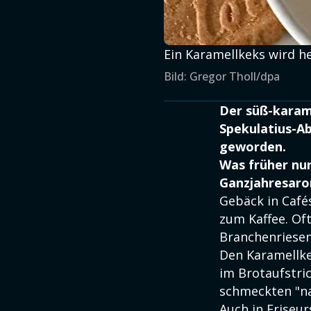
Ein Karamellkeks wird he
Bild: Gregor Tholl/dpa
Der süß-karame
Spekulatius-Ab
geworden.
Was früher nur
Ganzjahresaro
Gebäck in Café
zum Kaffee. Of
Branchenriesen
Den Karamellke
im Brotaufstric
schmeckten "n
Auch in Friseur