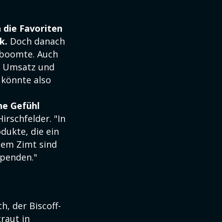
 die Favoriten
k.
Doch danach
n boomte. Auch
i Umsatz und
 könnte also
he Gefühl
irschfelder. "In
dukte, die ein
lem Zimt sind
spenden."
, der Biscoff-
traut in