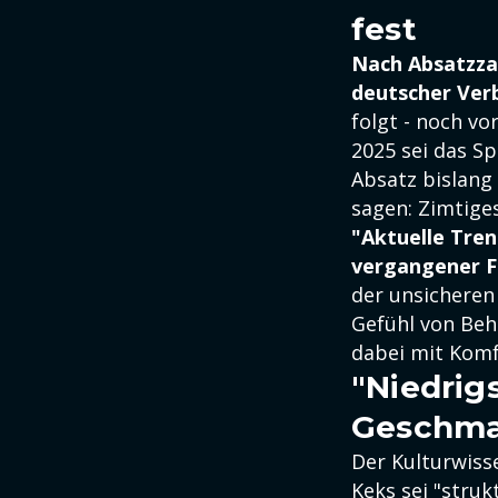
fest
Nach Absatzzah
deutscher Ver
folgt - noch vo
2025 sei das S
Absatz bislang
sagen: Zimtige
"Aktuelle Tren
vergangener F
der unsicheren
Gefühl von Beh
dabei mit Komf
"Niedrig
Geschma
Der Kulturwisse
Keks sei "struk