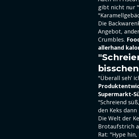
gibt nicht nur 
"Karamellgebäc
Die Backwarenk
Angebot, ander
Crumbles.
Food
allerhand kalo
"Schreie
bisschen
"Überall seh’ i
Produktentwic
Supermarkt-S
"Schreiend süß
den Keks dann 
Die Welt der K
Brotaufstrich 
Rat: "Hype hin,