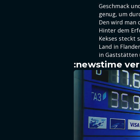
Geschmack und 
genug, um durch
Den wird man d
Hinter dem Erfo
Kekses steckt 
Land in Flande
in Gaststätten 
:newstime ver