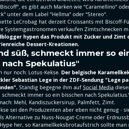
"Biscoff", es gibt auch Marken wie "Caramellino" ode
k" unter dem Label "Hellma" oder "Stereo".
ette LeCrobag hat derzeit Croissants mit Biscoff-F
e Systemgastronomen verkaufen Zimtschnecken mit
blogger hypen das Produkt mit Zucker und Zimt o
rienreiche Dessert-Kreationen.
nd süß, schmeckt immer so ei
 nach Spekulatius"
ch nur noch: Lotus-Kekse.
Der belgische Karamellkek
kler Sebastian Lege in der ZDF-Sendung "Lege pa
ünden".
Ständig begegne ihm auf
Social Media
dieser
, schmeckt immer so ein bisschen nach Spekulatius.
nach: Mehl, Kandiszuckersirup, Palmfett, Zimt.
ekse sei den Produzenten aber eben nicht genug - s
als Alternative zu Nuss-Nougat-Creme oder Erdnussb
 Hype her, so Karamellkeksbrotaufstrich sollte man 