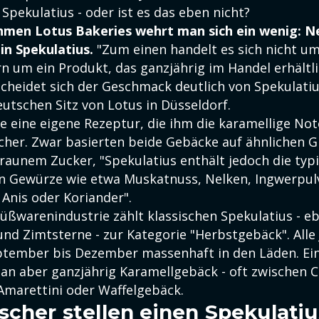
 Spekulatius - oder ist es das eben nicht?
men Lotus Bakeries wehrt man sich ein wenig: Nei
in Spekulatius.
"Zum einen handelt es sich nicht um
n um ein Produkt, das ganzjährig im Handel erhältli
cheidet sich der Geschmack deutlich von Spekulatiu
utschen Sitz von Lotus in Düsseldorf.
e eine eigene Rezeptur, die ihm die karamellige Not
cher. Zwar basierten beide Gebäcke auf ähnlichen 
raunem Zucker, "Spekulatius enthält jedoch die typ
en Gewürze wie etwa Muskatnuss, Nelken, Ingwerpu
 Anis oder Koriander".
üßwarenindustrie zählt klassischen Spekulatius - e
nd Zimtsterne - zur Kategorie "Herbstgebäck". Alle 
eptember bis Dezember massenhaft in den Läden. Ei
man aber ganzjährig Karamellgebäck - oft zwischen C
 Amarettini oder Waffelgebäck.
scher stellen einen Spekulati